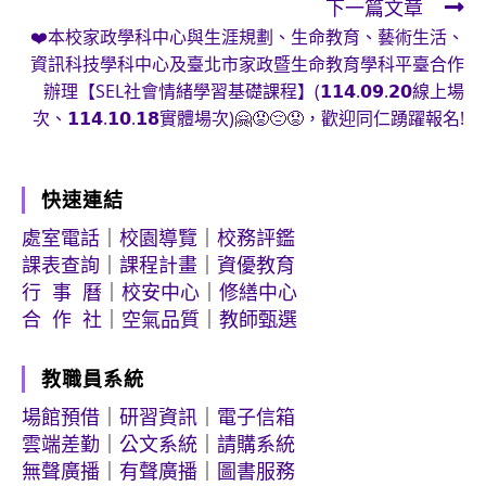
下一篇文章
articles
❤️本校家政學科中心與生涯規劃、生命教育、藝術生活、
資訊科技學科中心及臺北市家政暨生命教育學科平臺合作
辦理【SEL社會情緒學習基礎課程】(𝟭𝟭𝟰.𝟬𝟵.𝟮𝟬線上場
次、𝟭𝟭𝟰.𝟭𝟬.𝟭𝟴實體場次)🤗😡😔😟，歡迎同仁踴躍報名!
快速連結
處室電話
｜
校園導覽
｜
校務評鑑
課表查詢
｜
課程計畫
｜
資優教育
行 事 曆
｜
校安中心
｜
修繕中心
合 作 社
｜
空氣品質
｜
教師甄選
教職員系統
場館預借
｜
研習資訊
｜
電子信箱
雲端差勤
｜
公文系統
｜
請購系統
無聲廣播
｜
有聲廣播
｜
圖書服務