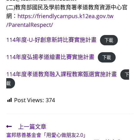
(二)教育部國民及學前教育署孝道教育資源中心官
網：
https://friendlycampus.k12ea.gov.tw
/ParentalRespect/
114年度-U-好創意新詩比賽實施計畫
下載
114年度弘揚孝道繪畫比賽實施計畫
下載
114年度孝道教育融入課程教案甄選實施計畫
下
載
Post Views:
374
上一篇文章
Read
富邦慈善基金會「用愛心做朋友2.0」
more