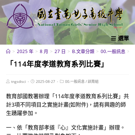
跳
轉
至
主
要
選單
內
>
2025 年
>
8 月
>
27 日
>
B.文章分類
>
00.一般訊息
>
容
「114年度孝道教育系列比賽」
Post
Post
Post
tngsdisci
2025-08-27
00.一般訊息
/
訓育組
author:
published:
category:
教育部國教署辦理「114年度孝道教育系列比賽」共
計3項不同項目之實施計畫(如附件)，請有興趣的師
生踴躍參加。
一、依「教育部孝道『心』文化實施計畫」辦理。