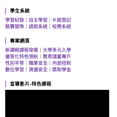
學生系統
學習紀錄
｜
自主學習
｜
Ｋ館登記
競賽營隊
｜
請假系統
｜
校務系統
專案網頁
新課綱課程發展
｜
大學多元入學
優質化特色領航
｜
教育儲蓄專戶
性別平等
｜
職業安全
｜
內部控制
數位學習
｜
資通安全
｜
獎助學金
宣導影片-特色課程