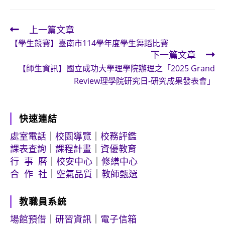
上一篇文章
Read
【學生競賽】臺南市114學年度學生舞蹈比賽
more
下一篇文章
articles
【師生資訊】國立成功大學理學院辦理之「2025 Grand
Review理學院研究日-研究成果發表會」
快速連結
處室電話
｜
校園導覽
｜
校務評鑑
課表查詢
｜
課程計畫
｜
資優教育
行 事 曆
｜
校安中心
｜
修繕中心
合 作 社
｜
空氣品質
｜
教師甄選
教職員系統
場館預借
｜
研習資訊
｜
電子信箱