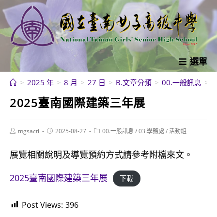
跳
轉
至
主
要
選單
內
>
2025 年
>
8 月
>
27 日
>
B.文章分類
>
00.一般訊息
>
容
2025臺南國際建築三年展
Post
Post
Post
tngsacti
2025-08-27
00.一般訊息
/
03.學務處
/
活動組
author:
published:
category:
展覽相關說明及導覽預約方式請參考附檔來文。
2025臺南國際建築三年展
下載
Post Views:
396