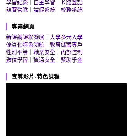
學習紀錄
｜
自主學習
｜
Ｋ館登記
競賽營隊
｜
請假系統
｜
校務系統
專案網頁
新課綱課程發展
｜
大學多元入學
優質化特色領航
｜
教育儲蓄專戶
性別平等
｜
職業安全
｜
內部控制
數位學習
｜
資通安全
｜
獎助學金
宣導影片-特色課程