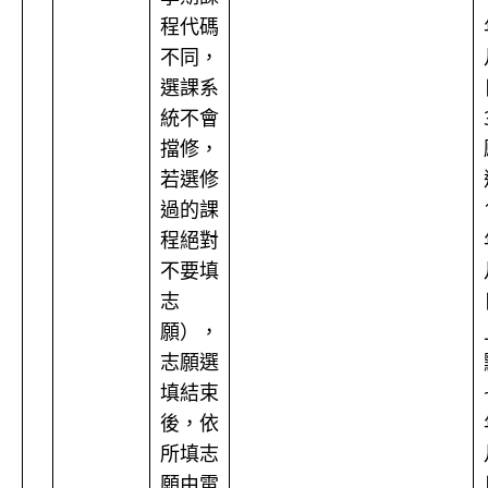
程代碼
不同，
選課系
統不會
擋修，
若選修
過的課
程絕對
不要填
志
願），
志願選
填結束
後，依
所填志
願由電