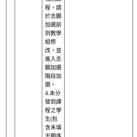
程，請
於志願
加選前
到教學
組修
改，並
進入志
願加選
階段加
選。
4.未分
發到課
程之學
生(包
含未填
志願序