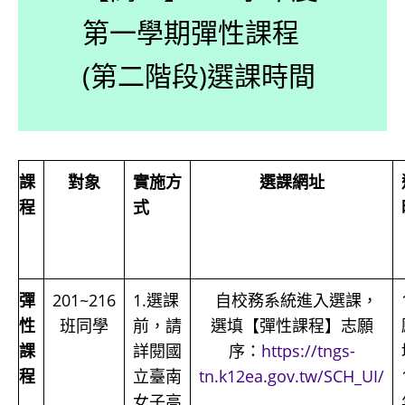
第一學期彈性課程
(第二階段)選課時間
課
對象
實施方
選課網址
程
式
彈
201~216
1.選課
自校務系統進入選課，
性
班同學
前，請
選填【彈性課程】志願
課
詳閱國
序：
https://tngs-
程
立臺南
tn.k12ea.gov.tw/SCH_UI/
女子高