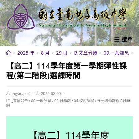
跳
轉
至
主
要
選單
內
>
2025 年
>
8 月
>
29 日
>
B.文章分類
>
00.一般訊息
>
容
【高二】114學年度第一學期彈性課
程(第二階段)選課時間
Post
Post
tngsteach2
2025-08-29
author:
published:
Post
_置頂公告
/
00.一般訊息
/
02.教務處
/
04.校內課程
/
多元選修課程
/
教學
category:
組
【高二】114學年度