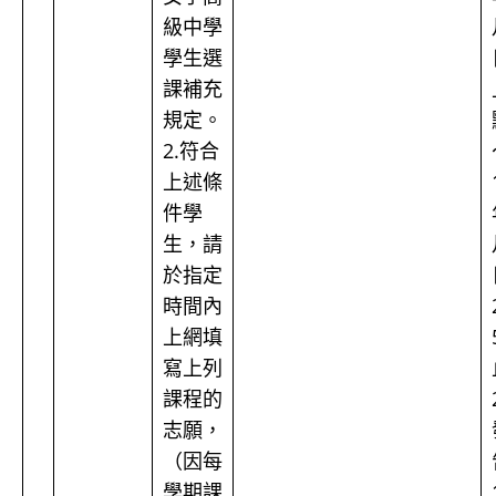
級中學
學生選
課補充
規定。
2.符合
上述條
件學
生，請
於指定
時間內
上網填
寫上列
課程的
志願，
（因每
學期課