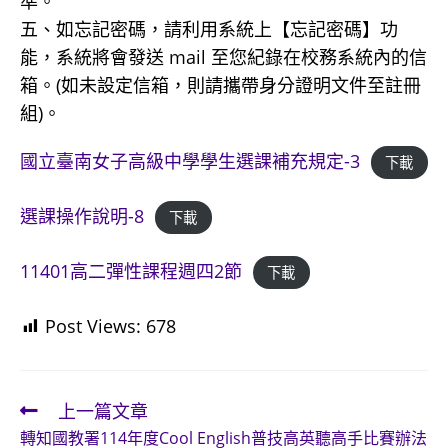
準。
五、如忘記密碼，請利用系統上【忘記密碼】功
能，系統將會發送 mail 至您紀錄在校務系統內的信
箱。(如未設定信箱，則請攜帶身分證明文件至註冊
組)。
國立臺南女子高級中學學生選課補充規定-3
下載
選課操作說明-8
下載
11401高二彈性課程週四2節
下載
Post Views:
678
上一篇文章
Read
轉知國教署114年度Cool English普技高英聽高手比賽辦法
more