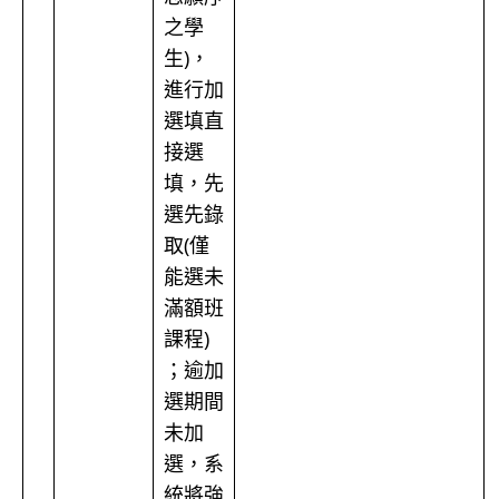
之學
生)，
進行加
選填直
接選
填，先
選先錄
取(僅
能選未
滿額班
課程)
；逾加
選期間
未加
選，系
統將強