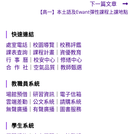
下一篇文章
articles
【高一】本土語及Ewant彈性課程上課地點
快速連結
處室電話
｜
校園導覽
｜
校務評鑑
課表查詢
｜
課程計畫
｜
資優教育
行 事 曆
｜
校安中心
｜
修繕中心
合 作 社
｜
空氣品質
｜
教師甄選
教職員系統
場館預借
｜
研習資訊
｜
電子信箱
雲端差勤
｜
公文系統
｜
請購系統
無聲廣播
｜
有聲廣播
｜
圖書服務
學生系統