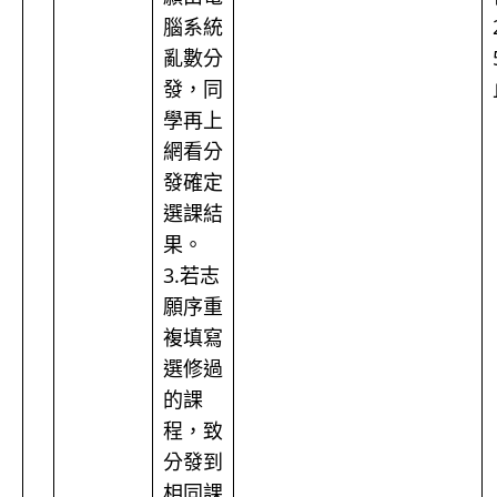
腦系統
亂數分
發，同
學再上
網看分
發確定
選課結
果。
3.若志
願序重
複填寫
選修過
的課
程，致
分發到
相同課