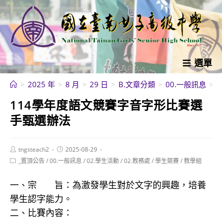
跳
轉
至
主
要
選單
內
>
2025 年
>
8 月
>
29 日
>
B.文章分類
>
00.一般訊息
>
容
114學年度語文競賽字音字形比賽選
手甄選辦法
Post
Post
tngsteach2
2025-08-29
author:
published:
Post
_置頂公告
/
00.一般訊息
/
02.學生活動
/
02.教務處
/
學生競賽
/
教學組
category:
一、宗 旨：為激發學生對於文字的興趣，培養
學生認字能力。
二、比賽內容：