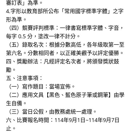
審訂表」為準。
4.字形以教育部所公布「常用國字標準字體」之字
形為準。
（四）競賽評判標準：一律書寫標準字體、字音，
每字 0.5 分，塗改一律不計分。
（五）錄取名次：根據分數高低，各年級取第一至
第六名。分數相同者，以正確美觀予以評定優勝。
四、獎勵辦法：凡經評定名次者，將頒發獎狀鼓
勵。
五、注意事項：
（一）寫作題目：當場宣佈。
（二）應用文具【黑色、藍色原子筆或鋼筆】由學
生自備。
（三）當日公假，由教務處統一處理。
六、比賽報名時間：114年9月1日~114年9月7日
止。