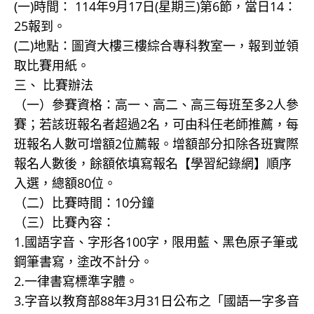
(一)時間： 114年9月17日(星期三)第6節，當日14：
25報到。
(二)地點：圖資大樓三樓綜合專科教室一，報到並領
取比賽用紙。
三、 比賽辦法
（一）參賽資格：高一、高二、高三每班至多2人參
賽；若該班報名者超過2名，可由科任老師推薦，每
班報名人數可增額2位薦報。增額部分扣除各班實際
報名人數後，餘額依填寫報名【學習紀錄網】順序
入選，總額80位。
（二）比賽時間：10分鐘
（三）比賽內容：
1.國語字音、字形各100字，限用藍、黑色原子筆或
鋼筆書寫，塗改不計分。
2.一律書寫標準字體。
3.字音以教育部88年3月31日公布之「國語一字多音