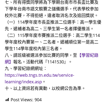
七、所有得獎同學將為下學期台南市市長盃比賽及
下學年台南市語文競賽之儲備選手，代表學校參加
校外比賽，不得拒絕，違者取消名次及追回獎狀。
（一）114學年度市長盃推派二位選手：高一學生優
先，遞補者為高二、三學生第一名者擇優推派。
（二）115學年度市賽推派二位選手：高二學生114
學年度校內賽第一、二名者。遞補順位第一是高二
學生114學年度校內第三名者。
八、請班級被選派參加比賽的同學，至
【學習紀錄
網】
報名。活動代碼『1141530』。
九、學習紀錄網網址：
https://web.tngs.tn.edu.tw/service-
learning/index.asp
。
十、以上資訊若有異動，以校網公告為準。
Post Views:
904