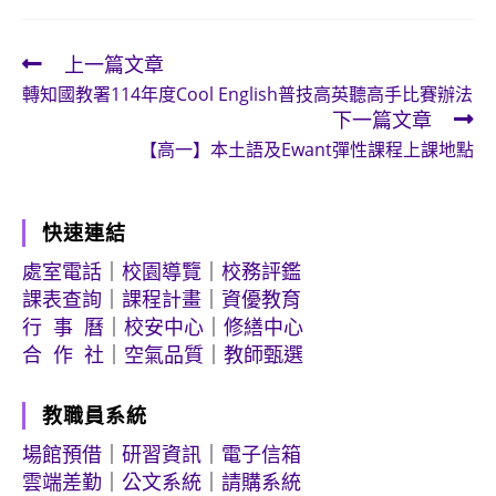
上一篇文章
Read
轉知國教署114年度Cool English普技高英聽高手比賽辦法
more
下一篇文章
articles
【高一】本土語及Ewant彈性課程上課地點
快速連結
處室電話
｜
校園導覽
｜
校務評鑑
課表查詢
｜
課程計畫
｜
資優教育
行 事 曆
｜
校安中心
｜
修繕中心
合 作 社
｜
空氣品質
｜
教師甄選
教職員系統
場館預借
｜
研習資訊
｜
電子信箱
雲端差勤
｜
公文系統
｜
請購系統