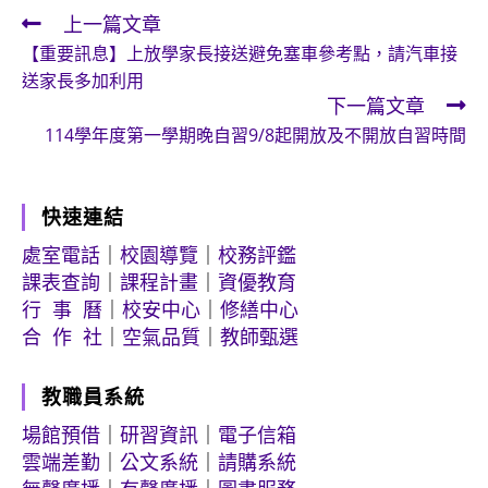
上一篇文章
Read
【重要訊息】上放學家長接送避免塞車參考點，請汽車接
more
送家長多加利用
articles
下一篇文章
114學年度第一學期晚自習9/8起開放及不開放自習時間
快速連結
處室電話
｜
校園導覽
｜
校務評鑑
課表查詢
｜
課程計畫
｜
資優教育
行 事 曆
｜
校安中心
｜
修繕中心
合 作 社
｜
空氣品質
｜
教師甄選
教職員系統
場館預借
｜
研習資訊
｜
電子信箱
雲端差勤
｜
公文系統
｜
請購系統