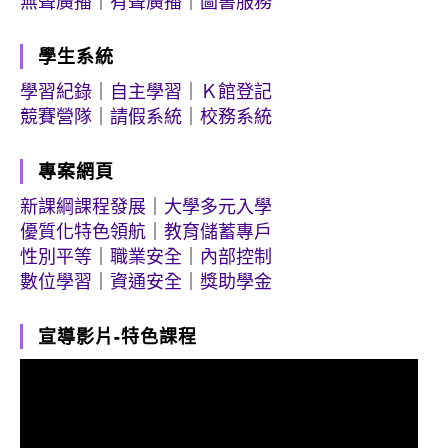
無聲廣播
｜
有聲廣播
｜
圖書服務
學生系統
學習紀錄
｜
自主學習
｜
Ｋ館登記
競賽營隊
｜
請假系統
｜
校務系統
專案網頁
新課綱課程發展
｜
大學多元入學
優質化特色領航
｜
教育儲蓄專戶
性別平等
｜
職業安全
｜
內部控制
數位學習
｜
資通安全
｜
獎助學金
宣導影片-特色課程