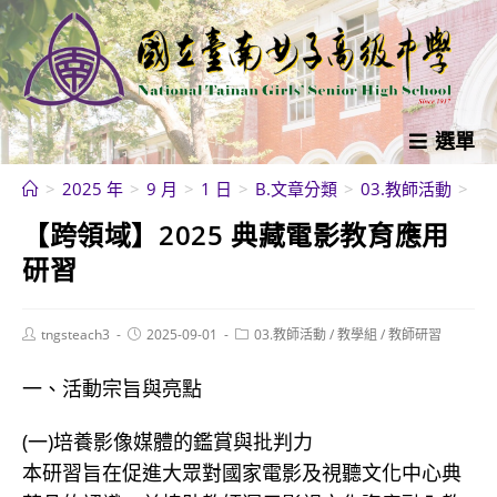
跳
轉
至
主
要
選單
內
>
2025 年
>
9 月
>
1 日
>
B.文章分類
>
03.教師活動
>
教
容
【跨領域】2025 典藏電影教育應用
研習
Post
Post
Post
tngsteach3
2025-09-01
03.教師活動
/
教學組
/
教師研習
author:
published:
category:
一、活動宗旨與亮點
(一)培養影像媒體的鑑賞與批判力
本研習旨在促進大眾對國家電影及視聽文化中心典