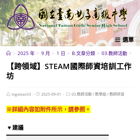
跳
轉
至
主
要
選單
內
>
2025 年
>
9 月
>
1 日
>
B.文章分類
>
03.教師活動
>
教
容
【跨領域】STEAM國際師資培訓工作
坊
Post
Post
Post
tngsteach3
2025-09-01
03.教師活動
/
教學組
/
教師研習
author:
published:
category:
※詳細內容如附件所示，請參照。
▼建議