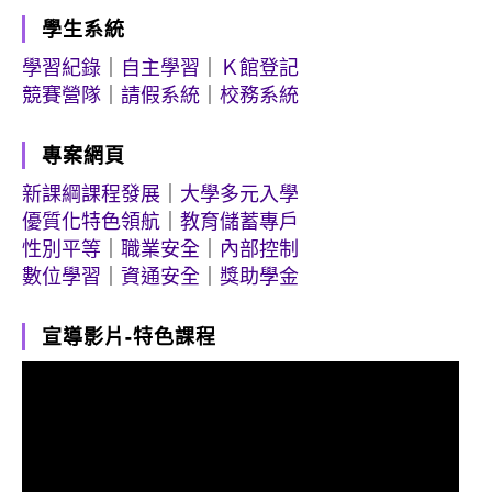
學生系統
學習紀錄
｜
自主學習
｜
Ｋ館登記
競賽營隊
｜
請假系統
｜
校務系統
專案網頁
新課綱課程發展
｜
大學多元入學
優質化特色領航
｜
教育儲蓄專戶
性別平等
｜
職業安全
｜
內部控制
數位學習
｜
資通安全
｜
獎助學金
宣導影片-特色課程