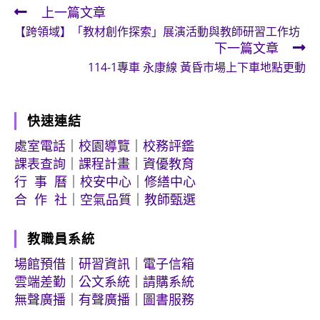
上一篇文章
Read
【跨領域】「教材創作探索」展演活動與教師研習工作坊
more
下一篇文章
articles
114-1專車 永康線 黃昏市場上下車地點更動
快速連結
處室電話
｜
校園導覽
｜
校務評鑑
課表查詢
｜
課程計畫
｜
資優教育
行 事 曆
｜
校安中心
｜
修繕中心
合 作 社
｜
空氣品質
｜
教師甄選
教職員系統
場館預借
｜
研習資訊
｜
電子信箱
雲端差勤
｜
公文系統
｜
請購系統
無聲廣播
｜
有聲廣播
｜
圖書服務