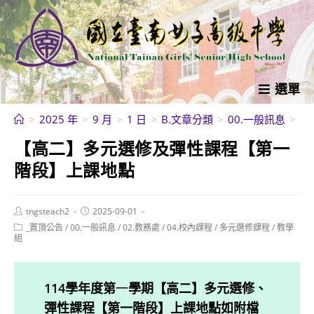
跳
轉
至
主
要
選單
內
>
2025 年
>
9 月
>
1 日
>
B.文章分類
>
00.一般訊息
>
【
容
【高二】多元選修及彈性課程【第一
階段】上課地點
Post
Post
tngsteach2
2025-09-01
author:
published:
Post
_置頂公告
/
00.一般訊息
/
02.教務處
/
04.校內課程
/
多元選修課程
/
教學
category:
組
114學年度第
一
學期【高二】多元選修、
彈性課程【第一階段】上課地點如附檔