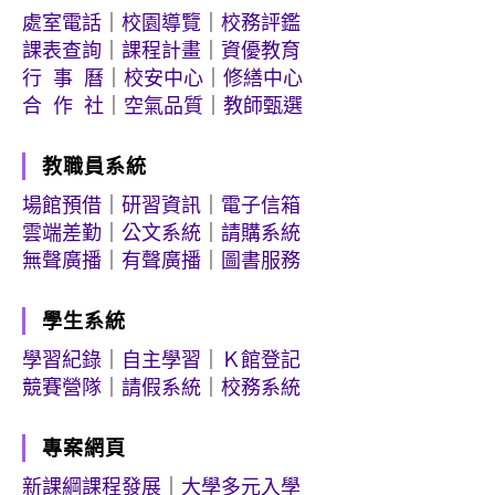
處室電話
｜
校園導覽
｜
校務評鑑
課表查詢
｜
課程計畫
｜
資優教育
行 事 曆
｜
校安中心
｜
修繕中心
合 作 社
｜
空氣品質
｜
教師甄選
教職員系統
場館預借
｜
研習資訊
｜
電子信箱
雲端差勤
｜
公文系統
｜
請購系統
無聲廣播
｜
有聲廣播
｜
圖書服務
學生系統
學習紀錄
｜
自主學習
｜
Ｋ館登記
競賽營隊
｜
請假系統
｜
校務系統
專案網頁
新課綱課程發展
｜
大學多元入學