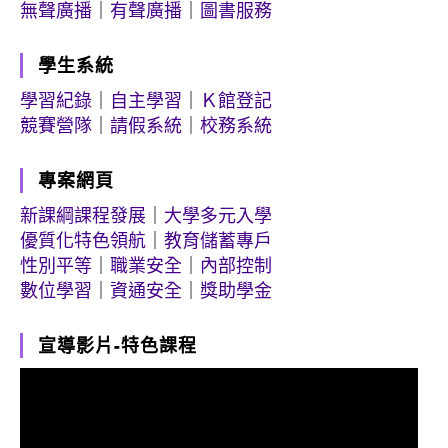
無聲廣播
｜
有聲廣播
｜
圖書服務
學生系統
學習紀錄
｜
自主學習
｜
Ｋ館登記
競賽營隊
｜
請假系統
｜
校務系統
專案網頁
新課綱課程發展
｜
大學多元入學
優質化特色領航
｜
教育儲蓄專戶
性別平等
｜
職業安全
｜
內部控制
數位學習
｜
資通安全
｜
獎助學金
宣導影片-特色課程