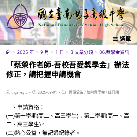
跳
轉
至
主
要
選單
內
>
2025 年
>
9 月
>
1 日
>
B.文章分類
>
06.獎學金資訊
>
容
「蔡榮作老師-吾校吾愛獎學金」辦法
修正，請把握申請機會
Post
Post
Post
tngsregi5
2025-09-01
_置頂公告
/
校內獎學金
/
註冊組
author:
published:
category:
一、申請資格：
(一)第一學期(高二、高三學生)；第二學期(高一、高
二、高三學生)。
(二)熱心公益，無記過紀錄者。