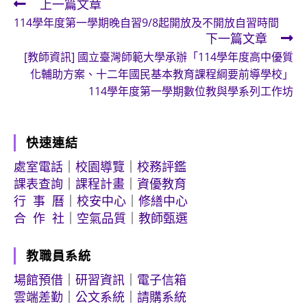
上一篇文章
Read
114學年度第一學期晚自習9/8起開放及不開放自習時間
more
下一篇文章
articles
[教師資訊] 國立臺灣師範大學承辦「114學年度高中優質
化輔助方案、十二年國民基本教育課程綱要前導學校」
114學年度第一學期數位教與學系列工作坊
快速連結
處室電話
｜
校園導覽
｜
校務評鑑
課表查詢
｜
課程計畫
｜
資優教育
行 事 曆
｜
校安中心
｜
修繕中心
合 作 社
｜
空氣品質
｜
教師甄選
教職員系統
場館預借
｜
研習資訊
｜
電子信箱
雲端差勤
｜
公文系統
｜
請購系統