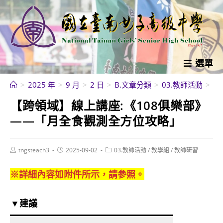
跳
轉
至
主
要
選單
內
>
2025 年
>
9 月
>
2 日
>
B.文章分類
>
03.教師活動
>
教
容
【跨領域】線上講座:《108俱樂部》
——「月全食觀測全方位攻略」
Post
Post
Post
tngsteach3
2025-09-02
03.教師活動
/
教學組
/
教師研習
author:
published:
category:
※詳細內容如附件所示，請參照。
▼建議