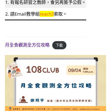
1. 有報名研習之教師，會另再簽予公假。
2. 請Email教學組
teach3
索取。
月全食觀測全方位攻略
下載