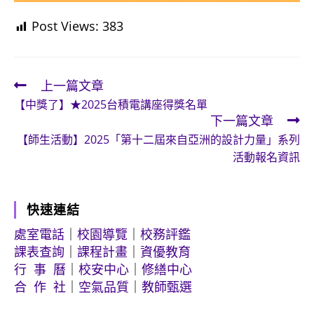
Post Views:
383
上一篇文章
Read
【中獎了】★2025台積電講座得獎名單
more
下一篇文章
articles
【師生活動】2025「第十二屆來自亞洲的設計力量」系列
活動報名資訊
快速連結
處室電話
｜
校園導覽
｜
校務評鑑
課表查詢
｜
課程計畫
｜
資優教育
行 事 曆
｜
校安中心
｜
修繕中心
合 作 社
｜
空氣品質
｜
教師甄選