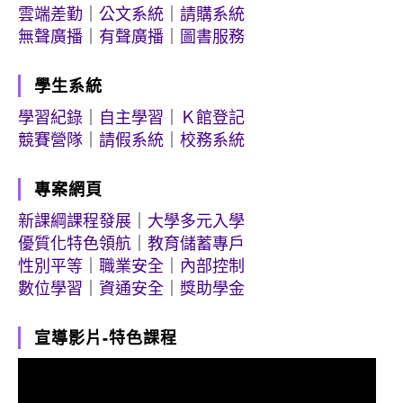
雲端差勤
｜
公文系統
｜
請購系統
無聲廣播
｜
有聲廣播
｜
圖書服務
學生系統
學習紀錄
｜
自主學習
｜
Ｋ館登記
競賽營隊
｜
請假系統
｜
校務系統
專案網頁
新課綱課程發展
｜
大學多元入學
優質化特色領航
｜
教育儲蓄專戶
性別平等
｜
職業安全
｜
內部控制
數位學習
｜
資通安全
｜
獎助學金
宣導影片-特色課程