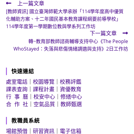
上一篇文章
Read
[教師資訊] 國立臺灣師範大學承辦「114學年度高中優質
more
化輔助方案、十二年國民基本教育課程綱要前導學校」
articles
114學年度第一學期數位教與學系列工作坊
下一篇文章
轉~教育部教師諮商輔導支持中心《The People
WhoStayed：失落與悲傷情緒調適與支持》2日工作坊
快速連結
處室電話
｜
校園導覽
｜
校務評鑑
課表查詢
｜
課程計畫
｜
資優教育
行 事 曆
｜
校安中心
｜
修繕中心
合 作 社
｜
空氣品質
｜
教師甄選
教職員系統
場館預借
｜
研習資訊
｜
電子信箱