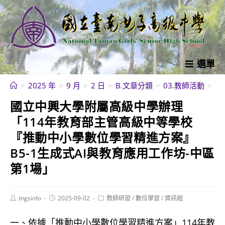
跳
轉
至
主
要
選單
內
>
2025 年
>
9 月
>
2 日
>
B.文章分類
>
03.教師活動
>
教
容
國立中興大學附屬高級中學辦理
「114年教育部主管高級中等學校
『推動中小學數位學習精進方案』
B5-1生成式AI與教育應用工作坊-中區
第1場」
Post
Post
Post
tngsinfo
2025-09-02
教師研習
/
數位學習
/
資訊組
author:
published:
category:
一、依據「推動中小學數位學習精進方案」114年教