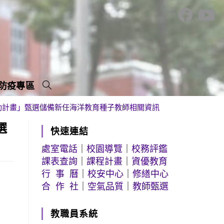
防疫專區
動計畫」甄選儲備新任海洋教育種子教師相關資訊
選
快速連結
處室電話
｜
校園導覽
｜
校務評鑑
課表查詢
｜
課程計畫
｜
資優教育
行 事 曆
｜
校安中心
｜
修繕中心
合 作 社
｜
空氣品質
｜
教師甄選
教職員系統