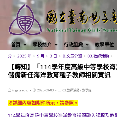
跳
轉
至
主
要
內
首頁
學校簡介
行政組織
教學單位
容
>
2025 年
>
9 月
>
3 日
>
B.文章分類
>
03.教師活動
>
【轉知】「114學年度高級中等學校
儲備新任海洋教育種子教師相關資訊
Post
Post
Post
tngsteach3
2025-09-03
03.教師活動
/
教學組
author:
published:
category:
※詳細內容如附件所示，請參照。
114學年度高級中等學校海洋教育議題融入課程及教學