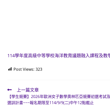
114學年度高級中等學校海洋教育議題融入課程及教學
Post Views:
323
上一篇文章
Read
【學生競賽】2026年歐洲女子數學奧林匹亞競賽初選考試
more
選訓計畫~~~報名期限至114/9/9(二)中午12點截止
articles