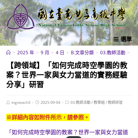
跳
轉
至
主
要
選單
內
>
2025 年
>
9 月
>
4 日
>
B.文章分類
>
03.教師活動
>
教
容
【跨領域】「如何完成時空學園的教
案？世界一家與女力當道的實務經驗
分享」研習
Post
Post
Post
tngsteach3
2025-09-04
03.教師活動
/
教學組
/
教師研習
author:
published:
category:
※詳細內容如附件所示，請參照。
「如何完成時空學園的教案？世界一家與女力當道