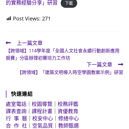
的實務經驗分享」研習
下載
Post Views:
271
上一篇文章
Read
【跨領域】114學年度「全國人文社會永續行動創新應用
more
競賽」分區辦理初賽培力工作坊
articles
下一篇文章
【跨領域】「建築文明導入時空學園教案示例」研習
快速連結
處室電話
｜
校園導覽
｜
校務評鑑
課表查詢
｜
課程計畫
｜
資優教育
行 事 曆
｜
校安中心
｜
修繕中心
合 作 社
｜
空氣品質
｜
教師甄選