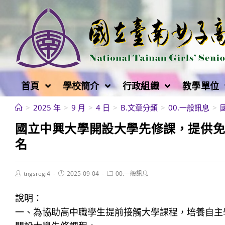
跳
轉
至
主
要
內
首頁
學校簡介
行政組織
教學單位
容
>
2025 年
>
9 月
>
4 日
>
B.文章分類
>
00.一般訊息
>
國立中興大學開設大學先修課，提供免
名
Post
Post
Post
tngsregi4
2025-09-04
00.一般訊息
author:
published:
category:
說明：
一、為協助高中職學生提前接觸大學課程，培養自主