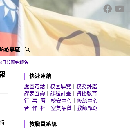
防疫專區
8日起開始報名
報
快速連結
處室電話
｜
校園導覽
｜
校務評鑑
課表查詢
｜
課程計畫
｜
資優教育
行 事 曆
｜
校安中心
｜
修繕中心
合 作 社
｜
空氣品質
｜
教師甄選
特
教職員系統