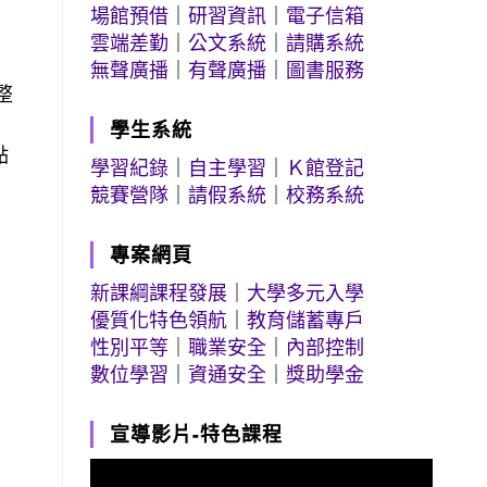
場館預借
｜
研習資訊
｜
電子信箱
雲端差勤
｜
公文系統
｜
請購系統
無聲廣播
｜
有聲廣播
｜
圖書服務
整
學生系統
點
學習紀錄
｜
自主學習
｜
Ｋ館登記
競賽營隊
｜
請假系統
｜
校務系統
專案網頁
新課綱課程發展
｜
大學多元入學
優質化特色領航
｜
教育儲蓄專戶
性別平等
｜
職業安全
｜
內部控制
數位學習
｜
資通安全
｜
獎助學金
宣導影片-特色課程