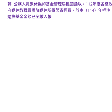
轉~公務人員退休撫卹基金管理局民國函以，112年度各級
more
府退休教職員調降退休所得節省經費，於本（114）年挹注
articles
退撫基金金額已全數入帳。