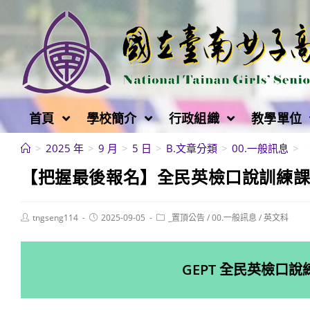
跳
轉
至
主
要
內
首頁
學校簡介
行政組織
教學單位
容
>
2025 年
>
9 月
>
5 日
>
B.文章分類
>
00.一般訊息
>
【把握最後報名】全民英檢口說訓練
Post
Post
Post
tngseng114
2025-09-05
_置頂公告
/
00.一般訊息
/
英文科
author:
published:
category:
GEPT 全民英檢口