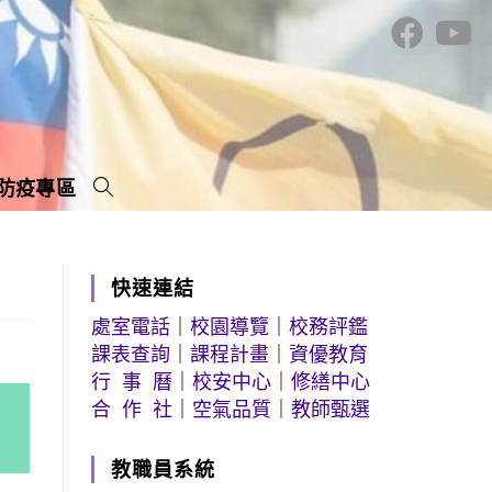
防疫專區
快速連結
處室電話
｜
校園導覽
｜
校務評鑑
課表查詢
｜
課程計畫
｜
資優教育
行 事 曆
｜
校安中心
｜
修繕中心
合 作 社
｜
空氣品質
｜
教師甄選
教職員系統