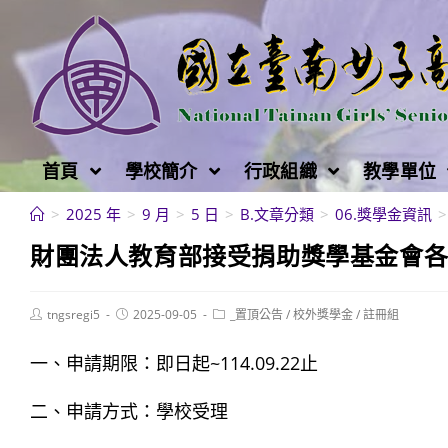
跳
轉
至
主
要
內
首頁
學校簡介
行政組織
教學單位
容
>
2025 年
>
9 月
>
5 日
>
B.文章分類
>
06.獎學金資訊
>
財團法人教育部接受捐助獎學基金會各項獎
Post
Post
Post
tngsregi5
2025-09-05
_置頂公告
/
校外獎學金
/
註冊組
author:
published:
category:
一、申請期限：即日起~114.09.22止
二、申請方式：學校受理