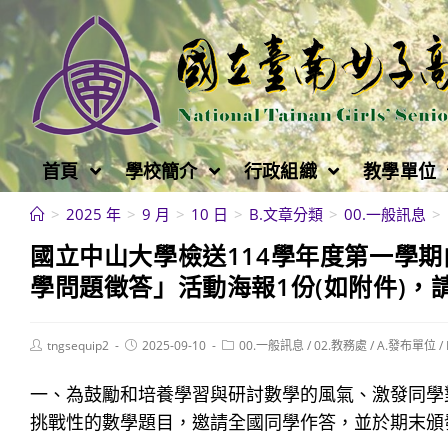
跳
轉
至
主
要
內
首頁
學校簡介
行政組織
教學單位
容
>
2025 年
>
9 月
>
10 日
>
B.文章分類
>
00.一般訊息
>
國立中山大學檢送114學年度第一學
學問題徵答」活動海報1份(如附件)，
Post
Post
Post
tngsequip2
2025-09-10
00.一般訊息
/
02.教務處
/
A.發布單位
/
author:
published:
category:
一、為鼓勵和培養學習與研討數學的風氣、激發同學
挑戰性的數學題目，邀請全國同學作答，並於期末頒