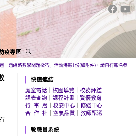
防疫專區
週一題網路數學問題徵答」活動海報1份(如附件)，請自行報名參加
數
快速連結
處室電話
｜
校園導覽
｜
校務評鑑
課表查詢
｜
課程計畫
｜
資優教育
行 事 曆
｜
校安中心
｜
修繕中心
合 作 社
｜
空氣品質
｜
教師甄選
有
教職員系統