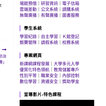
場館預借
｜
研習資訊
｜
電子信箱
t
雲端差勤
｜
公文系統
｜
請購系統
無聲廣播
｜
有聲廣播
｜
圖書服務
學生系統
學習紀錄
｜
自主學習
｜
Ｋ館登記
競賽營隊
｜
請假系統
｜
校務系統
專案網頁
防治
賽」
新課綱課程發展
｜
大學多元入學
優質化特色領航
｜
教育儲蓄專戶
性別平等
｜
職業安全
｜
內部控制
數位學習
｜
資通安全
｜
獎助學金
宣導影片-特色課程