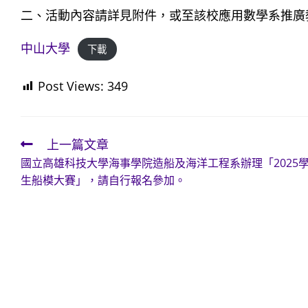
二、活動內容請詳見附件，或至該校應用數學系推廣教育─雙週一
中山大學
下載
Post Views:
349
上一篇文章
Read
國立高雄科技大學海事學院造船及海洋工程系辦理「2025
more
生船模大賽」，請自行報名參加。
articles