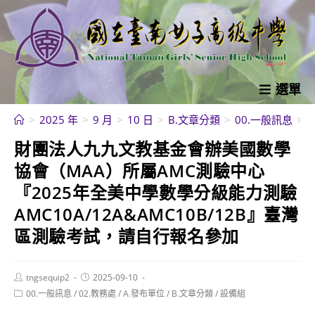
跳
轉
至
主
要
選單
內
>
2025 年
>
9 月
>
10 日
>
B.文章分類
>
00.一般訊息
>
容
財團法人九九文教基金會辦美國數學
協會（MAA）所屬AMC測驗中心
『2025年全美中學數學分級能力測驗
AMC10A/12A&AMC10B/12B』臺灣
區測驗考試，請自行報名參加
Post
Post
tngsequip2
2025-09-10
author:
published:
Post
00.一般訊息
/
02.教務處
/
A.發布單位
/
B.文章分類
/
設備組
category: