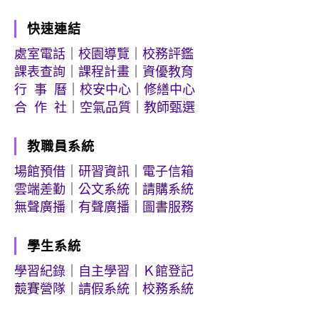
快速連結
處室電話
｜
校園導覽
｜
校務評鑑
課表查詢
｜
課程計畫
｜
資優教育
行 事 曆
｜
校安中心
｜
修繕中心
合 作 社
｜
空氣品質
｜
教師甄選
教職員系統
場館預借
｜
研習資訊
｜
電子信箱
雲端差勤
｜
公文系統
｜
請購系統
無聲廣播
｜
有聲廣播
｜
圖書服務
學生系統
學習紀錄
｜
自主學習
｜
Ｋ館登記
競賽營隊
｜
請假系統
｜
校務系統