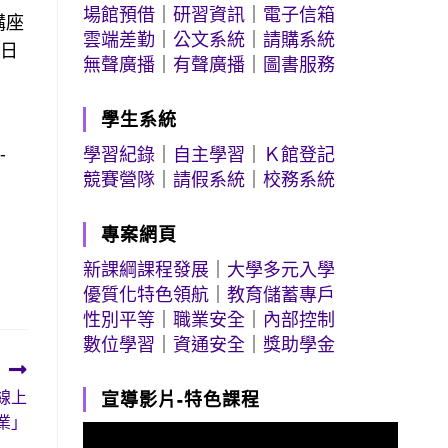
場館預借
｜
研習資訊
｜
電子信箱
講座
雲端差勤
｜
公文系統
｜
請購系統
週日
無聲廣播
｜
有聲廣播
｜
圖書服務
學生系統
-
學習紀錄
｜
自主學習
｜
Ｋ館登記
競賽營隊
｜
請假系統
｜
校務系統
專案網頁
新課綱課程發展
｜
大學多元入學
優質化特色領航
｜
教育儲蓄專戶
性別平等
｜
職業安全
｜
內部控制
數位學習
｜
資通安全
｜
獎助學金
線上
宣導影片-特色課程
業」