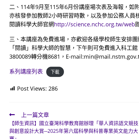
二、114年9月至115年6月份講座場次表及海報
亦核發參加教師2小時研習時數，以及參加公務人員
閱讀科學大師官網
http://science.nchc.org.tw/web
三、本講座為免費進場，亦歡迎各級學校師生安排團
「閱讀」科學大師的智慧，下午則可免費進入科工館
3800089轉分機8681，E-mail:min@mail.nstm.gov
系列講座列表
下載
Post Views:
286
上一篇文章
Read
【師生資訊】國立臺灣科學教育館辦理「華人資訊語文競技
more
與創意設計大賞─2025年第六屆科學與科普專業英文能力大
articles
賽」