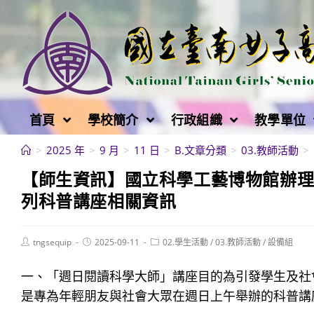
跳
轉
至
主
要
內
首頁
學校簡介
行政組織
教學單位
容
>
2025 年
>
9 月
>
11 日
>
B.文章分類
>
03.教師活動
>
【師生資訊】國立科學工藝博物館辦理
列科普講座相關資訊
Post
Post
Post
tngsequip
2025-09-11
02.學生活動
/
03.教師活動
/
設備組
author:
published:
category:
一、「週日閱讀科學大師」講座目的為引發學生及社
是專為年輕朋友與社會大眾在週日上午舉辦的科普講