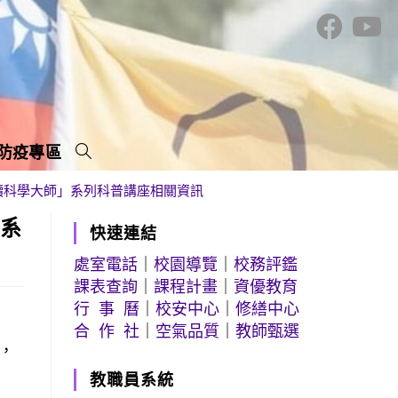
防疫專區
讀科學大師」系列科普講座相關資訊
」系
快速連結
處室電話
｜
校園導覽
｜
校務評鑑
課表查詢
｜
課程計畫
｜
資優教育
行 事 曆
｜
校安中心
｜
修繕中心
合 作 社
｜
空氣品質
｜
教師甄選
，
教職員系統