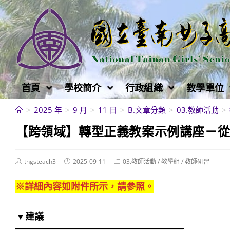
跳
轉
至
主
要
內
首頁
學校簡介
行政組織
教學單位
容
>
2025 年
>
9 月
>
11 日
>
B.文章分類
>
03.教師活動
>
【跨領域】轉型正義教案示例講座－
Post
Post
Post
tngsteach3
2025-09-11
03.教師活動
/
教學組
/
教師研習
author:
published:
category:
※詳細內容如附件所示，請參照。
▼建議