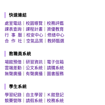
快速連結
處室電話
｜
校園導覽
｜
校務評鑑
課表查詢
｜
課程計畫
｜
資優教育
行 事 曆
｜
校安中心
｜
修繕中心
合 作 社
｜
空氣品質
｜
教師甄選
教職員系統
場館預借
｜
研習資訊
｜
電子信箱
雲端差勤
｜
公文系統
｜
請購系統
無聲廣播
｜
有聲廣播
｜
圖書服務
學生系統
學習紀錄
｜
自主學習
｜
Ｋ館登記
競賽營隊
｜
請假系統
｜
校務系統