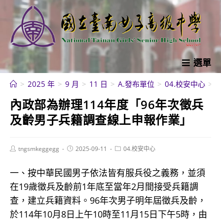
跳
轉
至
主
要
選單
內
>
2025 年
>
9 月
>
11 日
>
A.發布單位
>
04.校安中心
>
容
內政部為辦理114年度「96年次徵兵
及齡男子兵籍調查線上申報作業」
Post
Post
Post
tngsmkeggegg
2025-09-11
04.校安中心
author:
published:
category:
一、按中華民國男子依法皆有服兵役之義務，並須
在19歲徵兵及齡前1年底至當年2月間接受兵籍調
查，建立兵籍資料。96年次男子明年屆徵兵及齡，
於114年10月8日上午10時至11月15日下午5時，由