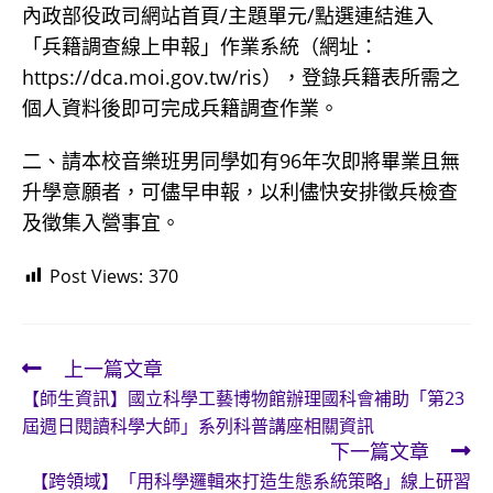
內政部役政司網站首頁/主題單元/點選連結進入
「兵籍調查線上申報」作業系統（網址：
https://dca.moi.gov.tw/ris），登錄兵籍表所需之
個人資料後即可完成兵籍調查作業。
二、請本校音樂班男同學如有96年次即將畢業且無
升學意願者，可儘早申報，以利儘快安排徵兵檢查
及徵集入營事宜。
Post Views:
370
上一篇文章
Read
【師生資訊】國立科學工藝博物館辦理國科會補助「第23
more
屆週日閱讀科學大師」系列科普講座相關資訊
articles
下一篇文章
【跨領域】「用科學邏輯來打造生態系統策略」線上研習