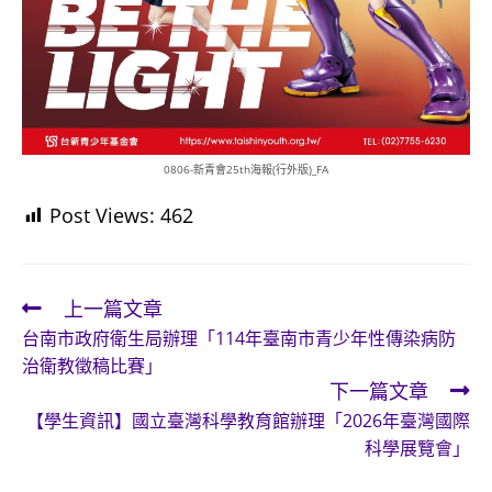
0806-新青會25th海報(行外版)_FA
Post Views:
462
上一篇文章
Read
台南市政府衛生局辦理「114年臺南市青少年性傳染病防
more
治衛教徵稿比賽」
articles
下一篇文章
【學生資訊】國立臺灣科學教育館辦理「2026年臺灣國際
科學展覽會」