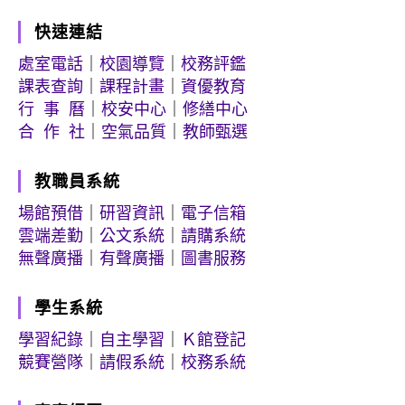
快速連結
處室電話
｜
校園導覽
｜
校務評鑑
課表查詢
｜
課程計畫
｜
資優教育
行 事 曆
｜
校安中心
｜
修繕中心
合 作 社
｜
空氣品質
｜
教師甄選
教職員系統
場館預借
｜
研習資訊
｜
電子信箱
雲端差勤
｜
公文系統
｜
請購系統
無聲廣播
｜
有聲廣播
｜
圖書服務
學生系統
學習紀錄
｜
自主學習
｜
Ｋ館登記
競賽營隊
｜
請假系統
｜
校務系統