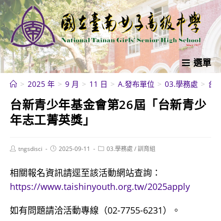
跳
轉
至
主
要
選單
內
>
2025 年
>
9 月
>
11 日
>
A.發布單位
>
03.學務處
>
台
容
台新青少年基金會第26屆「台新青少
年志工菁英獎」
Post
Post
Post
tngsdisci
2025-09-11
03.學務處
/
訓育組
author:
published:
category:
相關報名資訊請逕至該活動網站查詢：
https://www.taishinyouth.org.tw/2025apply
如有問題請洽活動專線（02-7755-6231）。