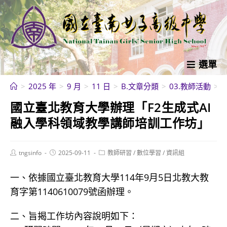
跳
轉
至
主
要
選單
內
>
2025 年
>
9 月
>
11 日
>
B.文章分類
>
03.教師活動
>
容
國立臺北教育大學辦理「F2生成式AI
融入學科領域教學講師培訓工作坊」
Post
Post
Post
tngsinfo
2025-09-11
教師研習
/
數位學習
/
資訊組
author:
published:
category:
一、依據國立臺北教育大學114年9月5日北教大教
育字第1140610079號函辦理。
二、旨揭工作坊內容說明如下：