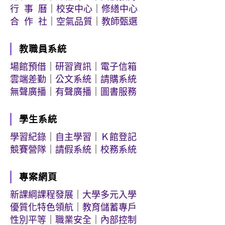
行 事 曆
｜
校安中心
｜
修繕中心
合 作 社
｜
空氣品質
｜
教師甄選
教職員系統
場館預借
｜
研習資訊
｜
電子信箱
雲端差勤
｜
公文系統
｜
請購系統
無聲廣播
｜
有聲廣播
｜
圖書服務
學生系統
學習紀錄
｜
自主學習
｜
Ｋ館登記
競賽營隊
｜
請假系統
｜
校務系統
專案網頁
新課綱課程發展
｜
大學多元入學
優質化特色領航
｜
教育儲蓄專戶
性別平等
｜
職業安全
｜
內部控制