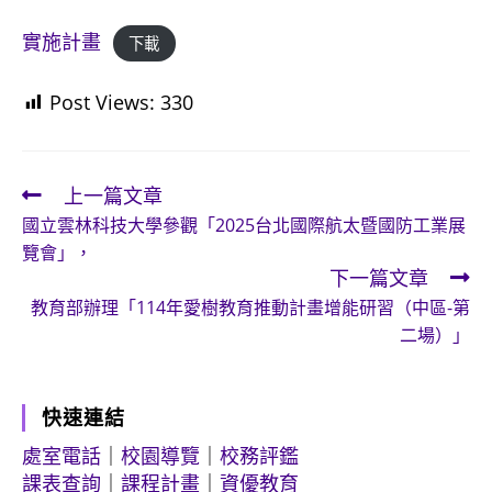
實施計畫
下載
Post Views:
330
上一篇文章
Read
國立雲林科技大學參觀「2025台北國際航太暨國防工業展
more
覽會」，
articles
下一篇文章
教育部辦理「114年愛樹教育推動計畫增能研習（中區-第
二場）」
快速連結
處室電話
｜
校園導覽
｜
校務評鑑
課表查詢
｜
課程計畫
｜
資優教育