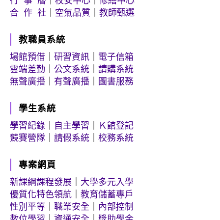
行 事 曆
｜
校安中心
｜
修繕中心
合 作 社
｜
空氣品質
｜
教師甄選
教職員系統
場館預借
｜
研習資訊
｜
電子信箱
雲端差勤
｜
公文系統
｜
請購系統
無聲廣播
｜
有聲廣播
｜
圖書服務
學生系統
學習紀錄
｜
自主學習
｜
Ｋ館登記
競賽營隊
｜
請假系統
｜
校務系統
專案網頁
新課綱課程發展
｜
大學多元入學
優質化特色領航
｜
教育儲蓄專戶
性別平等
｜
職業安全
｜
內部控制
數位學習
｜
資通安全
｜
獎助學金