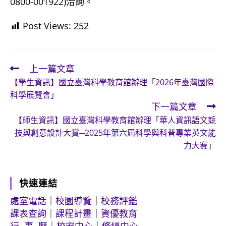
0800-001922)洽詢。
Post Views:
252
上一篇文章
Read
【學生資訊】國立臺灣科學教育館辦理「2026年臺灣國際
more
科學展覽會」
articles
下一篇文章
【師生資訊】國立臺灣科學教育館辦理「華人資訊語文競
技與創意設計大賞─2025年第六屆科學與科普專業英文能
力大賽」
快速連結
處室電話
｜
校園導覽
｜
校務評鑑
課表查詢
｜
課程計畫
｜
資優教育