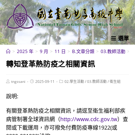
跳
轉
至
主
要
選單
內
>
2025 年
>
9 月
>
11 日
>
B.文章分類
>
03.教師活動
>
容
轉知登革熱防疫之相關資訊
Post
Post
Post
tngssani
2025-09-11
02.學生活動
/
03.教師活動
/
衛生組
author:
published:
category:
說明:
有關登革熱防疫之相關資訊，請逕至衛生福利部疾
病管制署全球資訊網（
http://www.cdc.gov.tw
）查
閱或下載運用，亦可撥免付費防疫專線1922(或