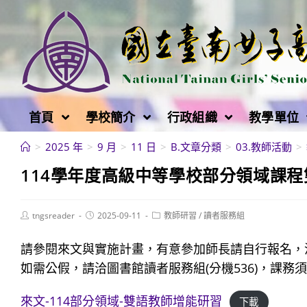
跳
轉
至
主
要
內
首頁
學校簡介
行政組織
教學單位
容
>
2025 年
>
9 月
>
11 日
>
B.文章分類
>
03.教師活動
>
114學年度高級中等學校部分領域課程
Post
Post
Post
tngsreader
2025-09-11
教師研習
/
讀者服務組
author:
published:
category:
請參閱來文與實施計畫，有意參加師長請自行報名，
如需公假，請洽圖書館讀者服務組(分機536)，課務
來文-114部分領域-雙語教師增能研習
下載