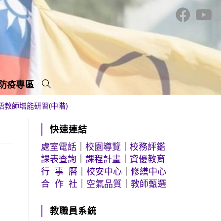
防疫專區
語教師增能研習(中階)
快速連結
處室電話
｜
校園導覽
｜
校務評鑑
課表查詢
｜
課程計畫
｜
資優教育
行 事 曆
｜
校安中心
｜
修繕中心
合 作 社
｜
空氣品質
｜
教師甄選
教職員系統