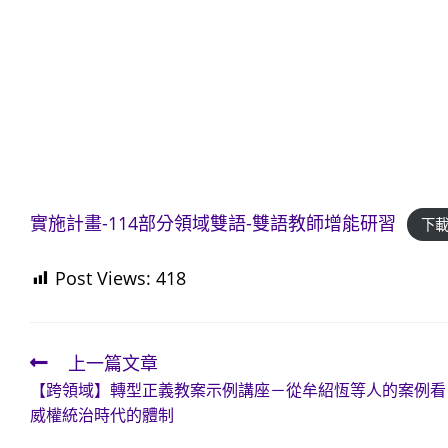
實施計畫-114部分領域雙語-雙語教師增能研習
下
Post Views:
418
上一篇文章
Read
【跨領域】轉型正義教案示例講座－從牟紹恆等人的案例看
more
威權統治時代的體制
articles