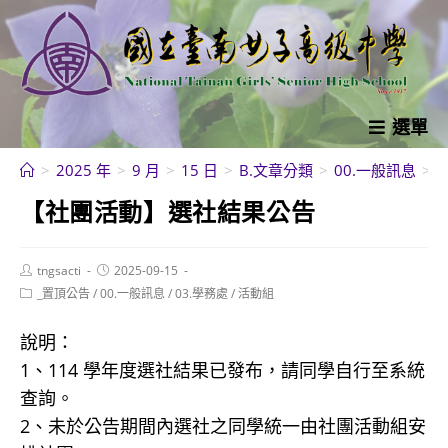
跳
轉
至
主
要
選單
內
>
2025 年
>
9 月
>
15 日
>
B.文章分類
>
00.一般訊息
>
容
【社團活動】選社結果公告
Post
Post
tngsacti
2025-09-15
author:
published:
Post
_置頂公告
/
00.一般訊息
/
03.學務處
/
活動組
category:
說明：
1、114 學年度選社結果已發布，請同學自行至系統
查詢。
2、未於公告期間內選社之同學統一由社團活動組安