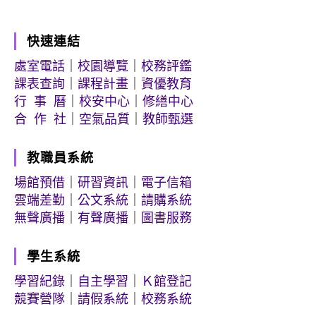
快速連結
處室電話
｜
校園導覽
｜
校務評鑑
課表查詢
｜
課程計畫
｜
資優教育
行 事 曆
｜
校安中心
｜
修繕中心
合 作 社
｜
空氣品質
｜
教師甄選
教職員系統
場館預借
｜
研習資訊
｜
電子信箱
雲端差勤
｜
公文系統
｜
請購系統
無聲廣播
｜
有聲廣播
｜
圖書服務
學生系統
學習紀錄
｜
自主學習
｜
Ｋ館登記
競賽營隊
｜
請假系統
｜
校務系統