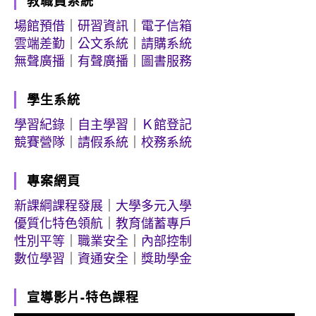
教職員系統
場館預借
｜
研習資訊
｜
電子信箱
雲端差勤
｜
公文系統
｜
請購系統
無聲廣播
｜
有聲廣播
｜
圖書服務
學生系統
學習紀錄
｜
自主學習
｜
Ｋ館登記
競賽營隊
｜
請假系統
｜
校務系統
專案網頁
新課綱課程發展
｜
大學多元入學
優質化特色領航
｜
教育儲蓄專戶
性別平等
｜
職業安全
｜
內部控制
數位學習
｜
資通安全
｜
獎助學金
宣導影片-特色課程