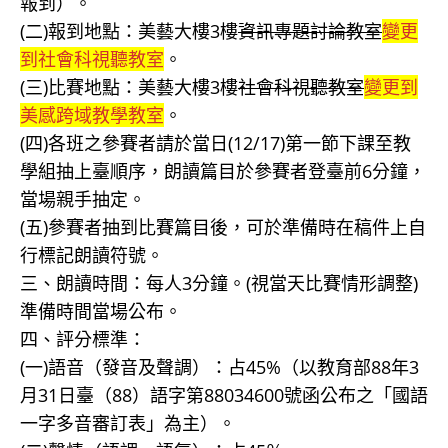
報到）。
(二)報到地點：美藝大樓3樓
資訊專題討論教室
變更
到社會科視聽教室
。
(三)比賽地點：美藝大樓3樓
社會科視聽教室
變更到
美感跨域教學教室
。
(四)各班之參賽者請於當日(12/17)第一節下課至教
學組抽上臺順序，朗讀篇目於參賽者登臺前6分鐘，
當場親手抽定。
(五)參賽者抽到比賽篇目後，可於準備時在稿件上自
行標記朗讀符號。
三、朗讀時間：每人3分鐘。(視當天比賽情形調整)
準備時間當場公布。
四、評分標準：
(一)語音（發音及聲調）：占45%（以教育部88年3
月31日臺（88）語字第88034600號函公布之「國語
一字多音審訂表」為主）。