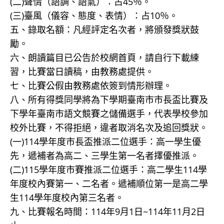
(二)聲情（語調、語氣）：占45％。
(三)臺風（儀容、態度、表情）：占10％。
五、錄取名額：凡經評定名次者，將頒發獎狀鼓
勵。
六、朗讀篇目已公告於校網首頁，請自行下載練
習，比賽當日讀稿，由教務處提供。
七、比賽公假由教務處依簽到情形辦理。
八、所有得獎同學將為下學期臺南市市長盃比賽及
下學年臺南市語文競賽之儲備選手，代表學校參加
校外比賽，不得拒絕，違者取消名次及追回獎狀。
(一)114學年度市長盃推派二位選手：高一學生優
先，遞補者為高二、三學生第一名者擇優推派。
(二)115學年度市賽推派二位選手：高二學生114學
年度校內賽第一、二名者。遞補順位第一是高二學
生114學年度校內第三名者。
九、比賽報名時間：114年9月1日~114年11月2日