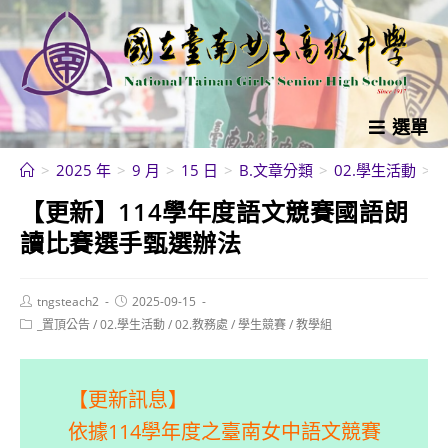
跳
轉
至
主
要
選單
內
>
2025 年
>
9 月
>
15 日
>
B.文章分類
>
02.學生活動
>
容
【更新】114學年度語文競賽國語朗
讀比賽選手甄選辦法
Post
Post
tngsteach2
2025-09-15
author:
published:
Post
_置頂公告
/
02.學生活動
/
02.教務處
/
學生競賽
/
教學組
category:
【更新訊息】
依據114學年度之臺南女中語文競賽