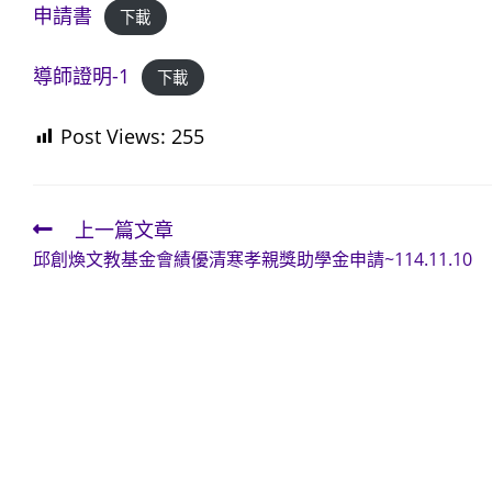
申請書
下載
導師證明-1
下載
Post Views:
255
上一篇文章
Read
邱創煥文教基金會績優清寒孝親獎助學金申請~114.11.10
more
articles