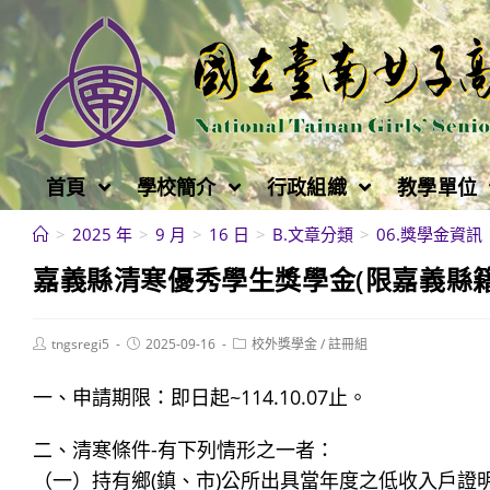
跳
轉
至
主
要
內
首頁
學校簡介
行政組織
教學單位
容
>
2025 年
>
9 月
>
16 日
>
B.文章分類
>
06.獎學金資訊
嘉義縣清寒優秀學生獎學金(限嘉義縣籍學生
Post
Post
Post
tngsregi5
2025-09-16
校外獎學金
/
註冊組
author:
published:
category:
一、申請期限：即日起~114.10.07止。
二、清寒條件-有下列情形之一者：
（一）持有鄉(鎮、市)公所出具當年度之低收入戶證