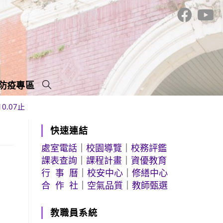
防疫專區
0.07止
快速連結
處室電話
｜
校園導覽
｜
校務評鑑
課表查詢
｜
課程計畫
｜
資優教育
行 事 曆
｜
校安中心
｜
修繕中心
合 作 社
｜
空氣品質
｜
教師甄選
教職員系統