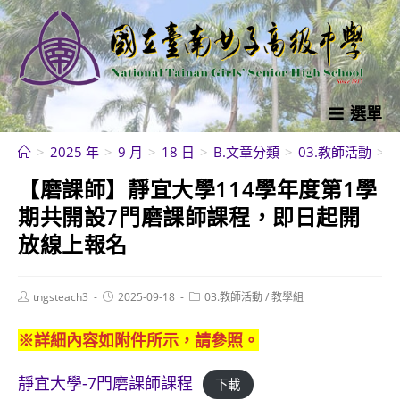
跳
轉
至
主
要
選單
內
>
2025 年
>
9 月
>
18 日
>
B.文章分類
>
03.教師活動
>
容
【磨課師】靜宜大學114學年度第1學
期共開設7門磨課師課程，即日起開
放線上報名
Post
Post
Post
tngsteach3
2025-09-18
03.教師活動
/
教學組
author:
published:
category:
※詳細內容如附件所示，請參照。
靜宜大學-7門磨課師課程
下載