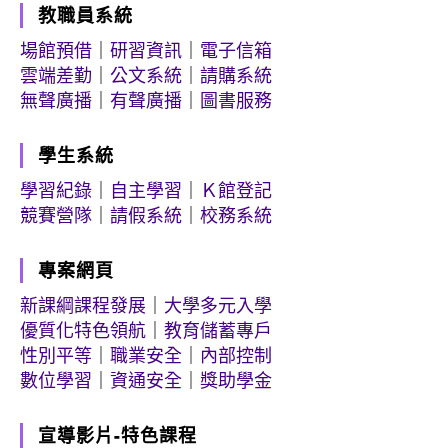
教職員系統
場館預借
｜
研習資訊
｜
電子信箱
雲端差勤
｜
公文系統
｜
請購系統
無聲廣播
｜
有聲廣播
｜
圖書服務
學生系統
學習紀錄
｜
自主學習
｜
Ｋ館登記
競賽營隊
｜
請假系統
｜
校務系統
專案網頁
新課綱課程發展
｜
大學多元入學
優質化特色領航
｜
教育儲蓄專戶
性別平等
｜
職業安全
｜
內部控制
數位學習
｜
資通安全
｜
獎助學金
宣導影片-特色課程