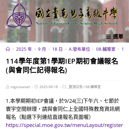
跳
轉
至
主
要
選單
內
>
2025 年
>
9 月
>
18 日
>
A.發布單位
>
08.輔導室
>
11
容
114學年度第1學期IEP期初會議報名
(與會同仁記得報名)
Post
Post
Post
tngscounsel
2025-09-18
_置頂公告
/
08.輔導室
author:
published:
category:
1.本學期期初IEP會議，於9/24(三)下午六、七節於
寰宇空間辦理，請與會同仁上全國特殊教育資訊網
報名（點選下列連結直達報名頁面喔）
https://special.moe.gov.tw/menuLayout/register