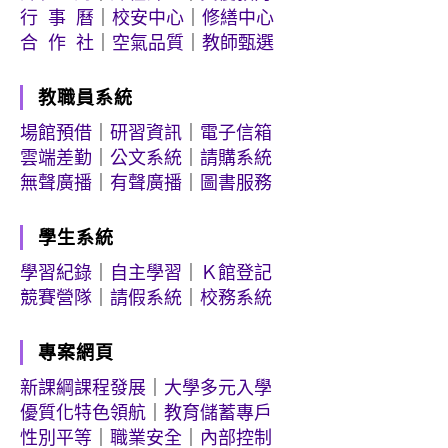
行 事 曆
｜
校安中心
｜
修繕中心
合 作 社
｜
空氣品質
｜
教師甄選
教職員系統
場館預借
｜
研習資訊
｜
電子信箱
雲端差勤
｜
公文系統
｜
請購系統
無聲廣播
｜
有聲廣播
｜
圖書服務
學生系統
學習紀錄
｜
自主學習
｜
Ｋ館登記
競賽營隊
｜
請假系統
｜
校務系統
專案網頁
新課綱課程發展
｜
大學多元入學
優質化特色領航
｜
教育儲蓄專戶
性別平等
｜
職業安全
｜
內部控制