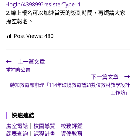
-login/439899?resisterType=1
2.線上報名可以加速當天的簽到時間，再煩請大家
撥空報名。
Post Views:
480
上一篇文章
Read
重補修公告
more
下一篇文章
articles
轉知教育部辦理「114年環境教育議題數位教材教學設計
工作坊」
快速連結
處室電話
｜
校園導覽
｜
校務評鑑
課表查詢
｜
課程計畫
｜
資優教育