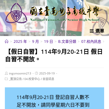
跳
轉
至
主
要
選單
內
>
2025 年
>
9 月
>
19 日
>
B.文章分類
>
07.校內訊息
>
容
【假日自習】114年9月20-21日 假日
自習不開放。
Post
Post
tngsmoomin213
2025-09-19
author:
published:
Post
_置頂公告
/
04.校安中心
/
自習訊息
category:
114年9月20-21日 登記自習人數不
足不開放，請同學星期六日不要到