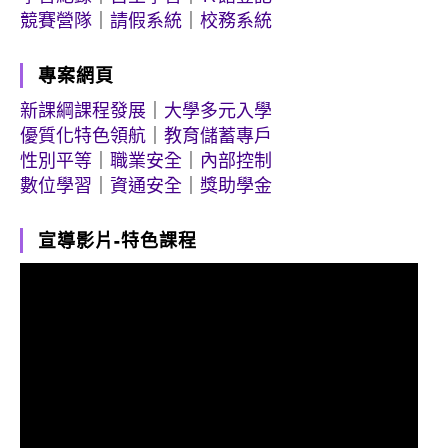
競賽營隊
｜
請假系統
｜
校務系統
專案網頁
新課綱課程發展
｜
大學多元入學
優質化特色領航
｜
教育儲蓄專戶
性別平等
｜
職業安全
｜
內部控制
數位學習
｜
資通安全
｜
獎助學金
宣導影片-特色課程