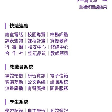
下一篇文章
重補修開課結果
快速連結
處室電話
｜
校園導覽
｜
校務評鑑
課表查詢
｜
課程計畫
｜
資優教育
行 事 曆
｜
校安中心
｜
修繕中心
合 作 社
｜
空氣品質
｜
教師甄選
教職員系統
場館預借
｜
研習資訊
｜
電子信箱
雲端差勤
｜
公文系統
｜
請購系統
無聲廣播
｜
有聲廣播
｜
圖書服務
學生系統
學習紀錄
｜
自主學習
｜
Ｋ館登記