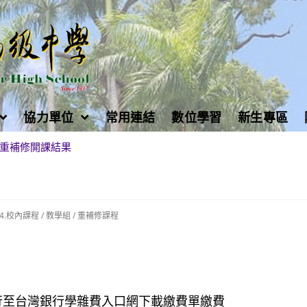
協力單位
常用連結
數位學習
新生專區
重補修開課結果
04.校內課程
/
教學組
/
重補修課程
後自行至台灣銀行學雜費入口網下載繳費單繳費