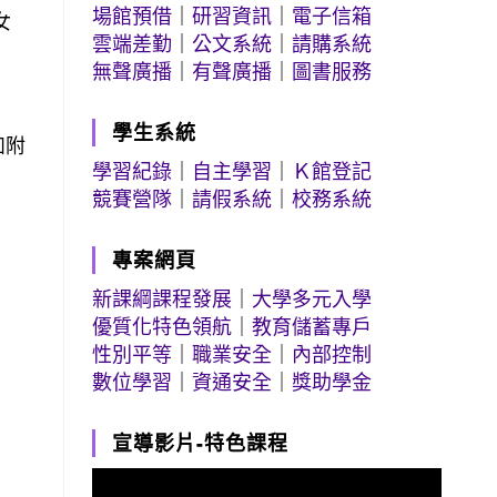
場館預借
｜
研習資訊
｜
電子信箱
女
雲端差勤
｜
公文系統
｜
請購系統
無聲廣播
｜
有聲廣播
｜
圖書服務
學生系統
如附
學習紀錄
｜
自主學習
｜
Ｋ館登記
競賽營隊
｜
請假系統
｜
校務系統
專案網頁
新課綱課程發展
｜
大學多元入學
優質化特色領航
｜
教育儲蓄專戶
性別平等
｜
職業安全
｜
內部控制
數位學習
｜
資通安全
｜
獎助學金
宣導影片-特色課程