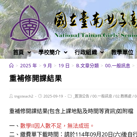
跳
轉
至
主
要
內
首頁
學校簡介
行政組織
教學單位
容
>
2025 年
>
9 月
>
19 日
>
B.文章分類
>
00.一般訊息
>
重補修開課結果
Post
Post
Post
tngsteach2
2025-09-19
_置頂公告
/
00.一般訊息
/
02.教務處
/
author:
published:
category:
重補修開課結果(包含上課地點及時間等資訊)如附檔
一、
數學II因人數不足，無法成班。
二、繳費單下載時間：請於114年09月20日(六)