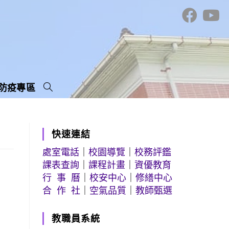
防疫專區
快速連結
處室電話
｜
校園導覽
｜
校務評鑑
課表查詢
｜
課程計畫
｜
資優教育
行 事 曆
｜
校安中心
｜
修繕中心
合 作 社
｜
空氣品質
｜
教師甄選
教職員系統