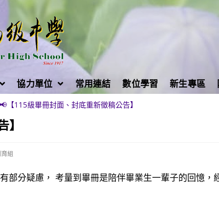
協力單位
常用連結
數位學習
新生專區
📢【115級畢冊封面、封底重新徵稿公告】
告】
訓育組
元素有部分疑慮， 考量到畢冊是陪伴畢業生一輩子的回憶，