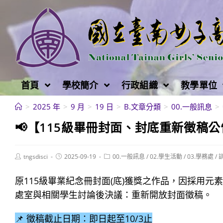
跳
轉
至
主
要
內
首頁
學校簡介
行政組織
教學單位
容
>
2025 年
>
9 月
>
19 日
>
B.文章分類
>
00.一般訊息
>
📢【115級畢冊封面、封底重新徵稿公
Post
Post
Post
tngsdisci
2025-09-19
00.一般訊息
/
02.學生活動
/
03.學務處
/
author:
published:
category:
原115級畢業紀念冊封面(底)獲獎之作品，因採用
處室與相關學生討論後決議：重新開放封面徵稿。
📌 徵稿截止日期：即日起至10/3止