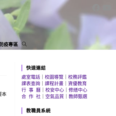
防疫專區
快速連結
處室電話
｜
校園導覽
｜
校務評鑑
課表查詢
｜
課程計畫
｜
資優教育
行 事 曆
｜
校安中心
｜
修繕中心
經本
合 作 社
｜
空氣品質
｜
教師甄選
教職員系統