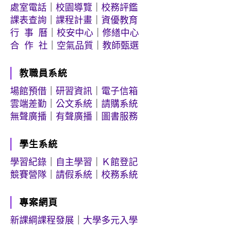
處室電話
｜
校園導覽
｜
校務評鑑
課表查詢
｜
課程計畫
｜
資優教育
行 事 曆
｜
校安中心
｜
修繕中心
合 作 社
｜
空氣品質
｜
教師甄選
教職員系統
場館預借
｜
研習資訊
｜
電子信箱
雲端差勤
｜
公文系統
｜
請購系統
無聲廣播
｜
有聲廣播
｜
圖書服務
學生系統
學習紀錄
｜
自主學習
｜
Ｋ館登記
競賽營隊
｜
請假系統
｜
校務系統
專案網頁
新課綱課程發展
｜
大學多元入學