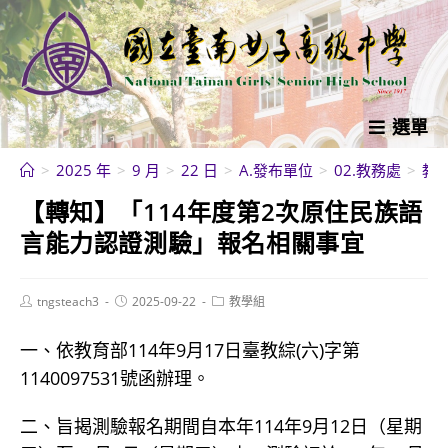
跳
轉
至
主
要
選單
內
>
2025 年
>
9 月
>
22 日
>
A.發布單位
>
02.教務處
>
教
容
【轉知】「114年度第2次原住民族語
言能力認證測驗」報名相關事宜
Post
Post
Post
tngsteach3
2025-09-22
教學組
author:
published:
category:
一、依教育部114年9月17日臺教綜(六)字第
1140097531號函辦理。
二、旨揭測驗報名期間自本年114年9月12日（星期