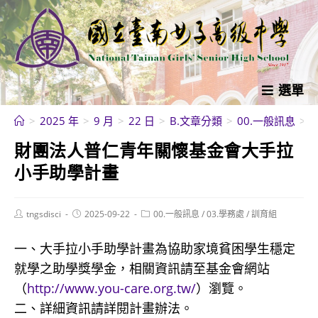
跳
轉
至
主
要
選單
內
>
2025 年
>
9 月
>
22 日
>
B.文章分類
>
00.一般訊息
>
容
財團法人普仁青年關懷基金會大手拉
小手助學計畫
Post
Post
Post
tngsdisci
2025-09-22
00.一般訊息
/
03.學務處
/
訓育組
author:
published:
category:
一、大手拉小手助學計畫為協助家境貧困學生穩定
就學之助學獎學金，相關資訊請至基金會網站
（
http://www.you-care.org.tw/
）瀏覽。
二、詳細資訊請詳閱計畫辦法。