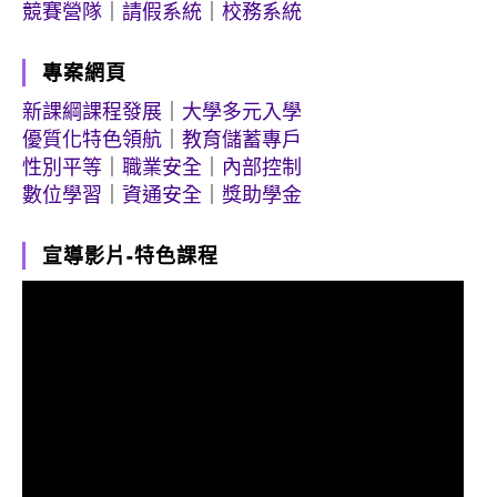
競賽營隊
｜
請假系統
｜
校務系統
專案網頁
新課綱課程發展
｜
大學多元入學
優質化特色領航
｜
教育儲蓄專戶
性別平等
｜
職業安全
｜
內部控制
數位學習
｜
資通安全
｜
獎助學金
宣導影片-特色課程