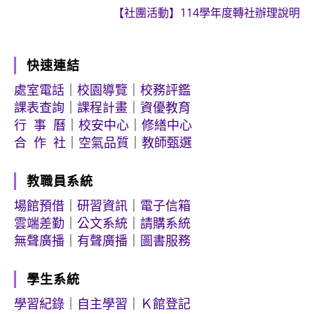
articles
【社團活動】114學年度轉社辦理說明
快速連結
處室電話
｜
校園導覽
｜
校務評鑑
課表查詢
｜
課程計畫
｜
資優教育
行 事 曆
｜
校安中心
｜
修繕中心
合 作 社
｜
空氣品質
｜
教師甄選
教職員系統
場館預借
｜
研習資訊
｜
電子信箱
雲端差勤
｜
公文系統
｜
請購系統
無聲廣播
｜
有聲廣播
｜
圖書服務
學生系統
學習紀錄
｜
自主學習
｜
Ｋ館登記