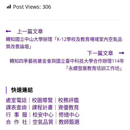
Post Views:
306
上一篇文章
Read
轉知國立中山大學辦理「K-12學校及教育場域室內空氣品
more
質改善論壇」
articles
下一篇文章
轉知四季藝術基金會與國立臺中科技大學合作辦理114年
「永續發展教育培訓工作坊」
快速連結
處室電話
｜
校園導覽
｜
校務評鑑
課表查詢
｜
課程計畫
｜
資優教育
行 事 曆
｜
校安中心
｜
修繕中心
合 作 社
｜
空氣品質
｜
教師甄選