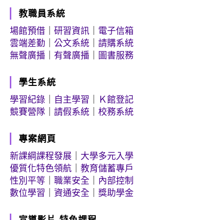
教職員系統
場館預借
｜
研習資訊
｜
電子信箱
雲端差勤
｜
公文系統
｜
請購系統
無聲廣播
｜
有聲廣播
｜
圖書服務
學生系統
學習紀錄
｜
自主學習
｜
Ｋ館登記
競賽營隊
｜
請假系統
｜
校務系統
專案網頁
新課綱課程發展
｜
大學多元入學
優質化特色領航
｜
教育儲蓄專戶
性別平等
｜
職業安全
｜
內部控制
數位學習
｜
資通安全
｜
獎助學金
宣導影片-特色課程