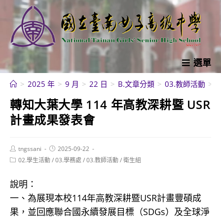
跳
轉
至
主
要
選單
內
>
2025 年
>
9 月
>
22 日
>
B.文章分類
>
03.教師活動
>
容
轉知大葉大學 114 年高教深耕暨 USR
計畫成果發表會
Post
Post
tngssani
2025-09-22
author:
published:
Post
02.學生活動
/
03.學務處
/
03.教師活動
/
衛生組
category:
說明：
一、為展現本校114年高教深耕暨USR計畫豐碩成
果，並回應聯合國永續發展目標（SDGs）及全球淨