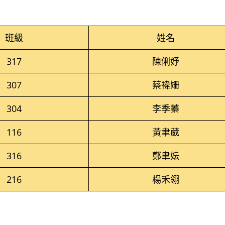
班級
姓名
317
陳俐妤
307
蔡禕姍
304
李季蓁
116
黃聿葳
316
鄭聿妘
216
楊禾翎