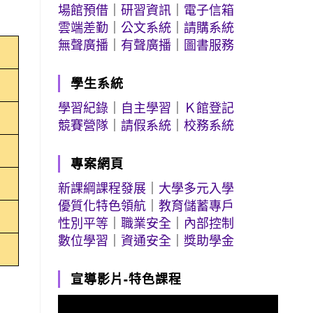
場館預借
｜
研習資訊
｜
電子信箱
雲端差勤
｜
公文系統
｜
請購系統
無聲廣播
｜
有聲廣播
｜
圖書服務
學生系統
學習紀錄
｜
自主學習
｜
Ｋ館登記
競賽營隊
｜
請假系統
｜
校務系統
專案網頁
新課綱課程發展
｜
大學多元入學
優質化特色領航
｜
教育儲蓄專戶
性別平等
｜
職業安全
｜
內部控制
數位學習
｜
資通安全
｜
獎助學金
宣導影片-特色課程