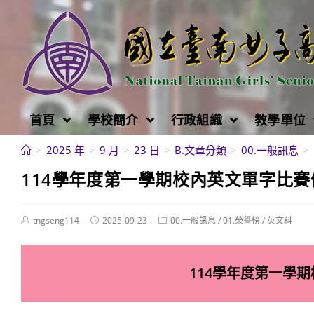
跳
轉
至
主
要
內
首頁
學校簡介
行政組織
教學單位
容
>
2025 年
>
9 月
>
23 日
>
B.文章分類
>
00.一般訊息
>
114學年度第一學期校內英文單字比
Post
Post
Post
tngseng114
2025-09-23
00.一般訊息
/
01.榮譽榜
/
英文科
author:
published:
category:
114學年度第一學