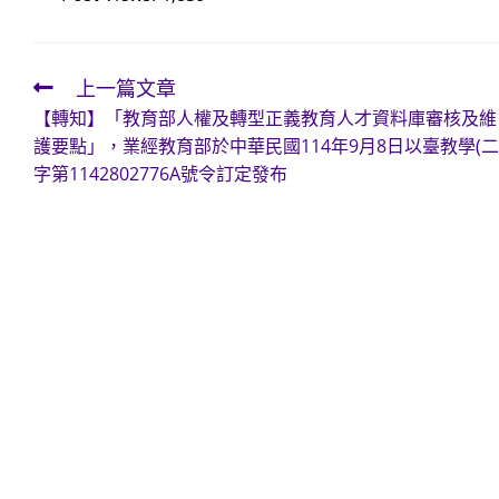
上一篇文章
Read
【轉知】「教育部人權及轉型正義教育人才資料庫審核及維
more
護要點」，業經教育部於中華民國114年9月8日以臺教學(二
articles
字第1142802776A號令訂定發布