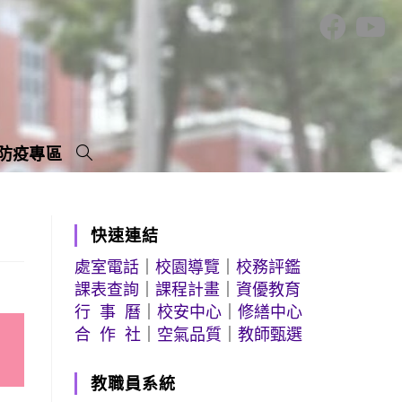
防疫專區
快速連結
處室電話
｜
校園導覽
｜
校務評鑑
課表查詢
｜
課程計畫
｜
資優教育
行 事 曆
｜
校安中心
｜
修繕中心
合 作 社
｜
空氣品質
｜
教師甄選
教職員系統