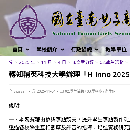
跳
轉
至
主
要
內
首頁
學校簡介
行政組織
教學單位
容
>
2025 年
>
11 月
>
4 日
>
B.文章分類
>
02.學生活動
>
轉知輔英科技大學辦理「H-Inno 20
Post
Post
Post
tngssani
2025-11-04
02.學生活動
/
03.學務處
/
衛生組
author:
published:
category:
說明:
一、本競賽藉由參與專題競賽，提升學生專題製作能
透過各校學生互相觀摩及評審的指導，增進實務研究