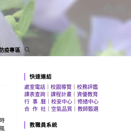
防疫專區
」
快速連結
處室電話
｜
校園導覽
｜
校務評鑑
課表查詢
｜
課程計畫
｜
資優教育
行 事 曆
｜
校安中心
｜
修繕中心
合 作 社
｜
空氣品質
｜
教師甄選
時
教職員系統
風