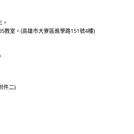
生。
405教室。(高雄市大寮區進學路151號4樓)
0
附件二)