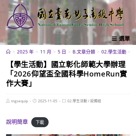
跳
轉
至
主
要
選單
內
>
2025 年
>
11 月
>
5 日
>
B.文章分類
>
02.學生活動
>
容
【學生活動】國立彰化師範大學辦理
「2026仰望盃全國科學HomeRun實
作大賽」
Post
Post
Post
tngsequip
2025-11-05
02.學生活動
/
設備組
author:
published:
category:
說明簡章
下載