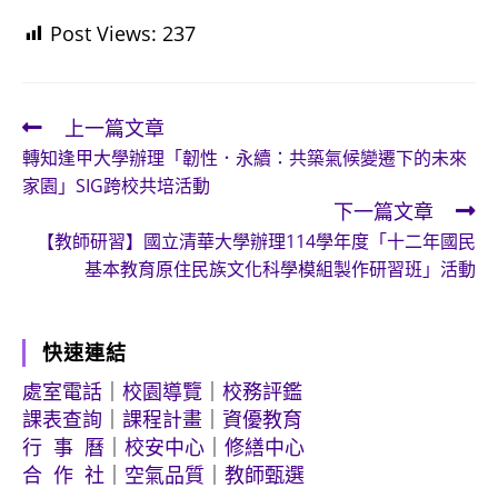
Post Views:
237
上一篇文章
Read
轉知逢甲大學辦理「韌性．永續：共築氣候變遷下的未來
more
家園」SIG跨校共培活動
articles
下一篇文章
【教師研習】國立清華大學辦理114學年度「十二年國民
基本教育原住民族文化科學模組製作研習班」活動
快速連結
處室電話
｜
校園導覽
｜
校務評鑑
課表查詢
｜
課程計畫
｜
資優教育
行 事 曆
｜
校安中心
｜
修繕中心
合 作 社
｜
空氣品質
｜
教師甄選