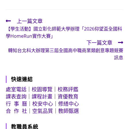
上一篇文章
Read
【學生活動】國立彰化師範大學辦理「2026仰望盃全國科
more
學HomeRun實作大賽」
articles
下一篇文章
轉知台北科大辦理第三屆全國高中職商業類創意專題競賽
訊息
快速連結
處室電話
｜
校園導覽
｜
校務評鑑
課表查詢
｜
課程計畫
｜
資優教育
行 事 曆
｜
校安中心
｜
修繕中心
合 作 社
｜
空氣品質
｜
教師甄選
教職員系統