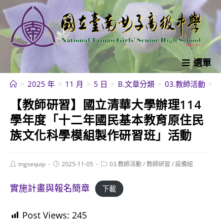
跳
轉
至
主
要
選單
內
>
2025 年
>
11 月
>
5 日
>
B.文章分類
>
03.教師活動
>
容
【教師研習】國立清華大學辦理114
學年度「十二年國民基本教育原住民
族文化科學模組製作研習班」活動
Post
Post
Post
tngsequip
2025-11-05
03.教師活動
/
教師研習
/
設備組
author:
published:
category:
實施計畫與報名簡章
下載
Post Views:
245