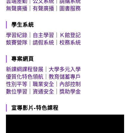
雲端差勤
｜
公文系統
｜
請購系統
無聲廣播
｜
有聲廣播
｜
圖書服務
學生系統
學習紀錄
｜
自主學習
｜
Ｋ館登記
競賽營隊
｜
請假系統
｜
校務系統
專案網頁
新課綱課程發展
｜
大學多元入學
優質化特色領航
｜
教育儲蓄專戶
性別平等
｜
職業安全
｜
內部控制
數位學習
｜
資通安全
｜
獎助學金
宣導影片-特色課程