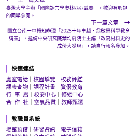
Read
臺灣大學主辦「國際語言學奧林匹亞競賽」，歡迎有興趣
more
的同學參閱。
articles
下一篇文章
國立台南一中轉知辦理「2025十年卓越．翁啟惠科學教育
講座」，邀請中央研究院葉均蔚院士主講「改寫材料史的
成份大發現」，請自行報名參加。
快速連結
處室電話
｜
校園導覽
｜
校務評鑑
課表查詢
｜
課程計畫
｜
資優教育
行 事 曆
｜
校安中心
｜
修繕中心
合 作 社
｜
空氣品質
｜
教師甄選
教職員系統
場館預借
｜
研習資訊
｜
電子信箱