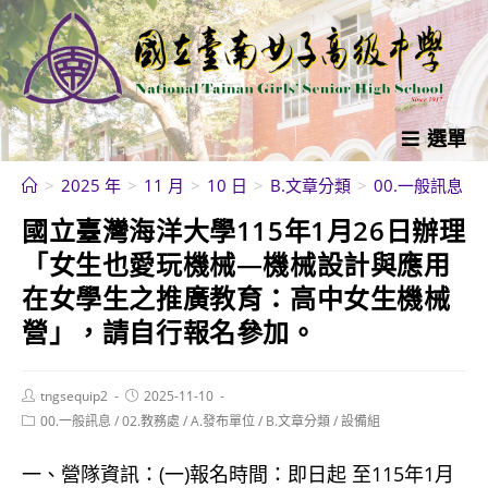
跳
轉
至
主
要
選單
內
>
2025 年
>
11 月
>
10 日
>
B.文章分類
>
00.一般訊息
>
容
國立臺灣海洋大學115年1月26日辦理
「女生也愛玩機械—機械設計與應用
在女學生之推廣教育：高中女生機械
營」，請自行報名參加。
Post
Post
tngsequip2
2025-11-10
author:
published:
Post
00.一般訊息
/
02.教務處
/
A.發布單位
/
B.文章分類
/
設備組
category:
一、營隊資訊：(一)報名時間：即日起 至115年1月