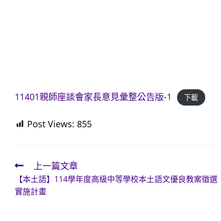
11401親師座談會家長意見彙整公告版-1
下載
Post Views:
855
上一篇文章
Read
【本土語】114學年度高級中等學校本土語文優良教案徵選
more
實施計畫
articles