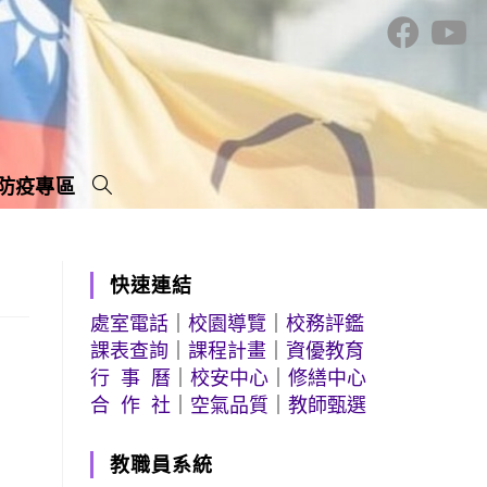
防疫專區
快速連結
處室電話
｜
校園導覽
｜
校務評鑑
課表查詢
｜
課程計畫
｜
資優教育
行 事 曆
｜
校安中心
｜
修繕中心
合 作 社
｜
空氣品質
｜
教師甄選
教職員系統