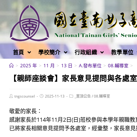
跳
轉
至
主
要
內
首頁
學校簡介
行政組織
教學單位
容
>
2025 年
>
11 月
>
13 日
>
A.發布單位
>
08.輔導室
>
【親師座談會】家長意見提問與各處
Post
Post
Post
tngscounsel
2025-11-13
_置頂公告
/
08.輔導室
author:
published:
category:
敬愛的家長：
感謝家長於114年11月2日(日)蒞校參與本學年親
已將家長相關意見提問予各處室，經彙整，家長意見