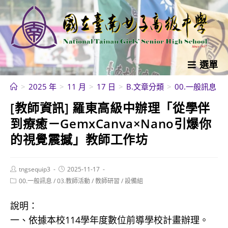
跳
轉
至
主
要
選單
內
>
2025 年
>
11 月
>
17 日
>
B.文章分類
>
00.一般訊息
>
容
[教師資訊] 羅東高級中辦理「從學伴
到療癒－GemxCanva×Nano引爆你
的視覺震撼」教師工作坊
Post
Post
tngsequip3
2025-11-17
author:
published:
Post
00.一般訊息
/
03.教師活動
/
教師研習
/
設備組
category:
說明：
一、依據本校114學年度數位前導學校計畫辦理。