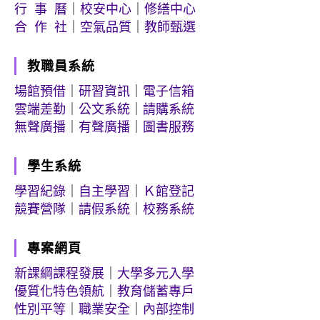
行 事 曆
｜
校安中心
｜
修繕中心
合 作 社
｜
空氣品質
｜
教師甄選
教職員系統
場館預借
｜
研習資訊
｜
電子信箱
雲端差勤
｜
公文系統
｜
請購系統
無聲廣播
｜
有聲廣播
｜
圖書服務
學生系統
學習紀錄
｜
自主學習
｜
Ｋ館登記
競賽營隊
｜
請假系統
｜
校務系統
專案網頁
新課綱課程發展
｜
大學多元入學
優質化特色領航
｜
教育儲蓄專戶
性別平等
｜
職業安全
｜
內部控制