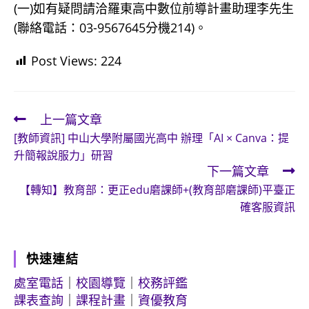
(一)如有疑問請洽羅東高中數位前導計畫助理李先生
(聯絡電話：03-9567645分機214)。
Post Views:
224
上一篇文章
Read
[教師資訊] 中山大學附屬國光高中 辦理「AI × Canva：提
more
升簡報說服力」研習
articles
下一篇文章
【轉知】教育部：更正edu磨課師+(教育部磨課師)平臺正
確客服資訊
快速連結
處室電話
｜
校園導覽
｜
校務評鑑
課表查詢
｜
課程計畫
｜
資優教育