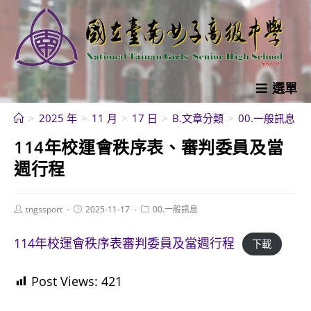
跳
轉
至
主
要
選單
內
>
2025 年
>
11 月
>
17 日
>
B.文章分類
>
00.一般訊息
>
容
114年校運會秩序表、審判委員及當
週行程
Post
Post
Post
tngssport
2025-11-17
00.一般訊息
author:
published:
category:
114年校運會秩序表審判委員及當週行程
下載
Post Views:
421