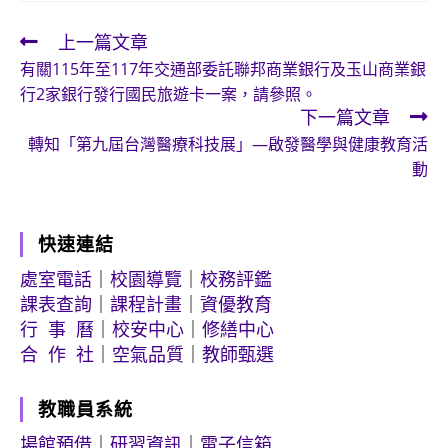
上一篇文章
Read
有關115年至117年交通部委託聯邦商業銀行及玉山商業銀
more
行2家銀行發行國民旅遊卡一案，請參照。
articles
下一篇文章
轉知「第九屆台灣醫療科技展」—啟發醫學與健康教育活
動
快速連結
處室電話
｜
校園導覽
｜
校務評鑑
課表查詢
｜
課程計畫
｜
資優教育
行 事 曆
｜
校安中心
｜
修繕中心
合 作 社
｜
空氣品質
｜
教師甄選
教職員系統
場館預借
｜
研習資訊
｜
電子信箱