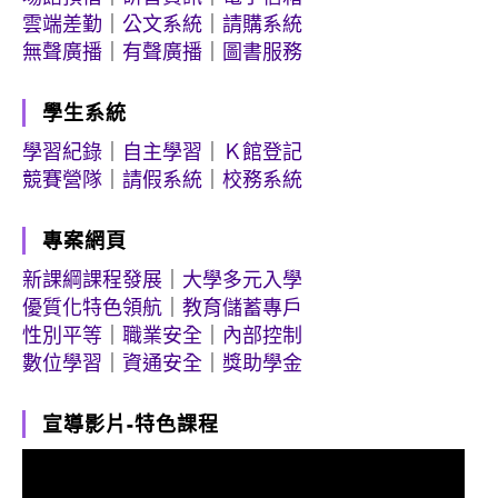
雲端差勤
｜
公文系統
｜
請購系統
無聲廣播
｜
有聲廣播
｜
圖書服務
學生系統
學習紀錄
｜
自主學習
｜
Ｋ館登記
競賽營隊
｜
請假系統
｜
校務系統
專案網頁
新課綱課程發展
｜
大學多元入學
優質化特色領航
｜
教育儲蓄專戶
性別平等
｜
職業安全
｜
內部控制
數位學習
｜
資通安全
｜
獎助學金
宣導影片-特色課程