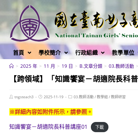
跳
轉
至
主
要
內
首頁
學校簡介
行政組織
教學單位
容
>
2025 年
>
11 月
>
19 日
>
B.文章分類
>
03.教師活動
【跨領域】「知識饗宴－胡適院長科普講
Post
Post
Post
tngsteach3
2025-11-19
03.教師活動
/
教學組
/
教師研習
author:
published:
category:
※詳細內容如附件所示，請參照。
知識饗宴－胡適院長科普講座01
下載