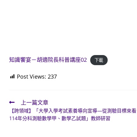
知識饗宴－胡適院長科普講座02
下載
Post Views:
237
上一篇文章
Read
【跨領域】「大學入學考試素養導向宣導—從測驗目標來看
more
114年分科測驗數學甲、數學乙試題」教師研習
articles