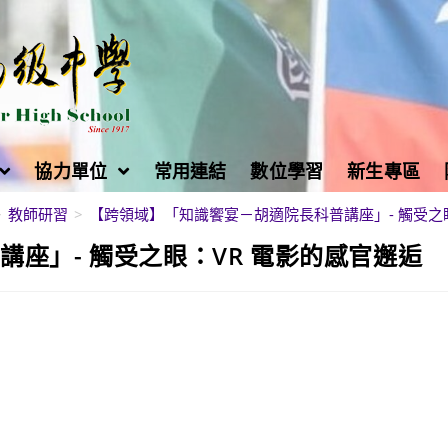
協力單位
常用連結
數位學習
新生專區
>
教師研習
>
【跨領域】「知識饗宴－胡適院長科普講座」- 觸受之
座」- 觸受之眼：VR 電影的感官邂逅