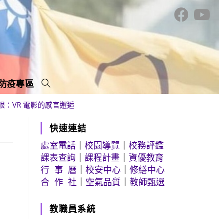
防疫專區
眼：VR 電影的感官邂逅
快速連結
處室電話
｜
校園導覽
｜
校務評鑑
課表查詢
｜
課程計畫
｜
資優教育
行 事 曆
｜
校安中心
｜
修繕中心
合 作 社
｜
空氣品質
｜
教師甄選
教職員系統