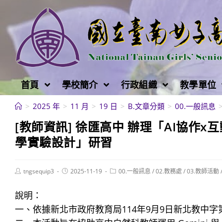
跳
轉
至
主
要
內
首頁
學校簡介
行政組織
教學單位
容
>
2025 年
>
11 月
>
19 日
>
B.文章分類
>
00.一般訊息
[教師資訊] 徐匯高中 辦理「AI協作x互動
學實驗設計」研習
Post
Post
Post
tngsequip3
2025-11-19
00.一般訊息
/
02.教務處
/
03.教師活動
author:
published:
category:
說明：
一、依據新北市政府教育局114年9月9日新北教中字第1