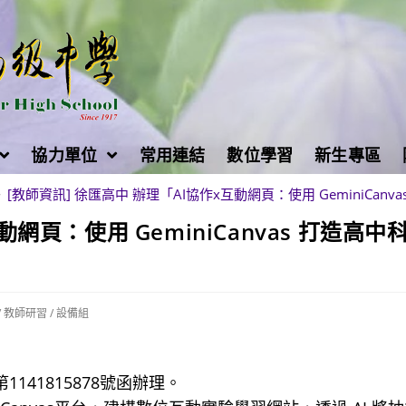
協力單位
常用連結
數位學習
新生專區
>
[教師資訊] 徐匯高中 辦理「AI協作x互動網頁：使用 GeminiCan
網頁：使用 GeminiCanvas 打造高中
/
教師研習
/
設備組
141815878號函辦理。