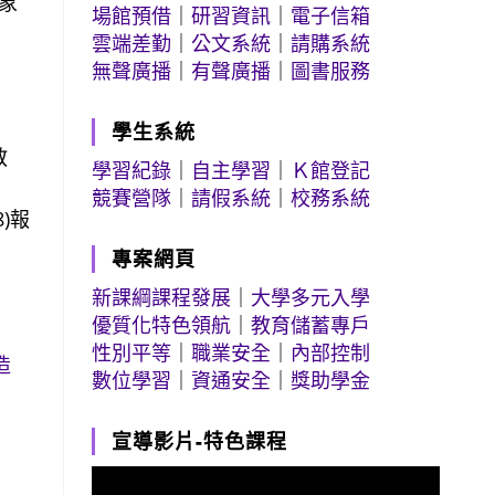
抽象
場館預借
｜
研習資訊
｜
電子信箱
雲端差勤
｜
公文系統
｜
請購系統
無聲廣播
｜
有聲廣播
｜
圖書服務
學生系統
教
學習紀錄
｜
自主學習
｜
Ｋ館登記
競賽營隊
｜
請假系統
｜
校務系統
)報
專案網頁
新課綱課程發展
｜
大學多元入學
優質化特色領航
｜
教育儲蓄專戶
性別平等
｜
職業安全
｜
內部控制
造
數位學習
｜
資通安全
｜
獎助學金
宣導影片-特色課程