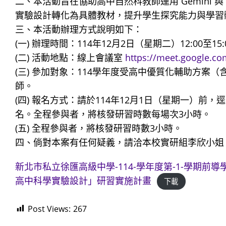
二、本活動旨在協助高中自然科教師運用 Gemini 與
實驗設計轉化為具體教材，提升學生探究能力與學習
三、本活動辦理方式說明如下：
(一) 辦理時間：114年12月2日（星期二）12:00至15:
(二) 活動地點：線上會議室
https://meet.google.c
(三) 參加對象：114學年度受高中優質化輔助方
師。
(四) 報名方式：請於114年12月1日（星期一）前，
名。全程參與者，將核發研習時數每場次3小時。
(五) 全程參與者，將核發研習時數3小時。
四、倘對本案有任何疑義，請洽本校實研組李欣小姐，聯絡電
新北市私立徐匯高級中學-114-學年度第-1-學期前導學校計
高中科學實驗設計」研習實施計畫
下載
Post Views:
267