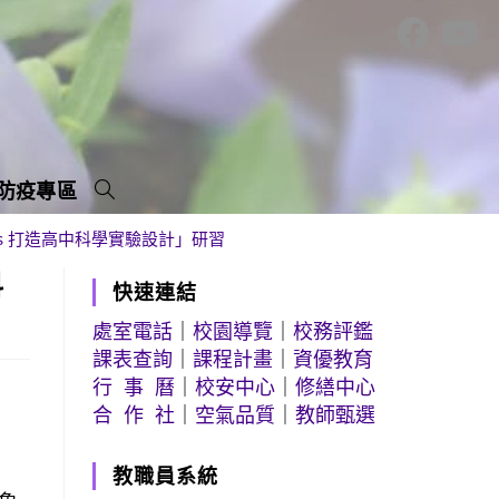
防疫專區
vas 打造高中科學實驗設計」研習
科
快速連結
處室電話
｜
校園導覽
｜
校務評鑑
課表查詢
｜
課程計畫
｜
資優教育
行 事 曆
｜
校安中心
｜
修繕中心
合 作 社
｜
空氣品質
｜
教師甄選
教職員系統