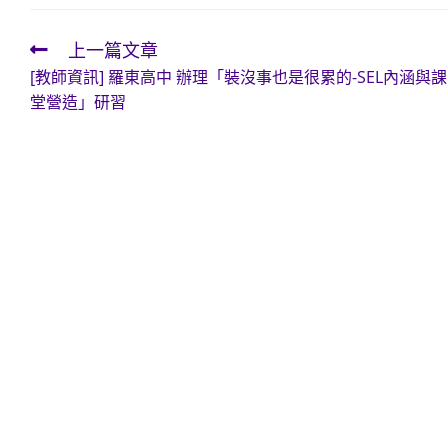
上一篇文章
Read
[教師資訊] 羅東高中 辦理「裝沒事也是很累的-SEL內涵與課
more
堂營造」研習
articles