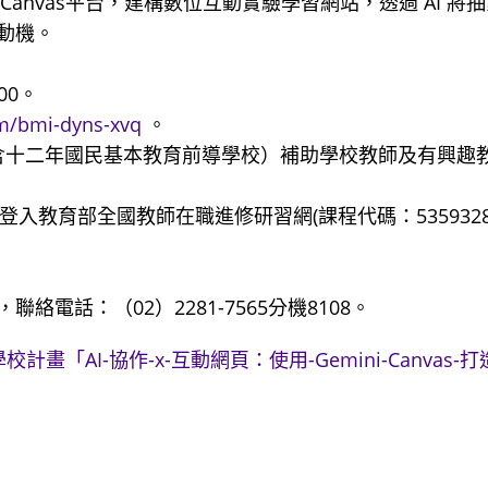
 Canvas平台，建構數位互動實驗學習網站，透過 AI 將
動機。
00。
om/bmi-dyns-xvq
。
案（含十二年國民基本教育前導學校）補助學校教師及有興趣
逕登入教育部全國教師在職進修研習網(課程代碼：5359328
話：（02）2281-7565分機8108。
畫「AI-協作-x-互動網頁：使用-Gemini-Canvas-打