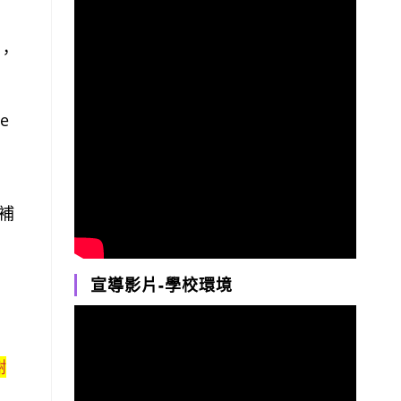
，
e
補
宣導影片-學校環境
謝