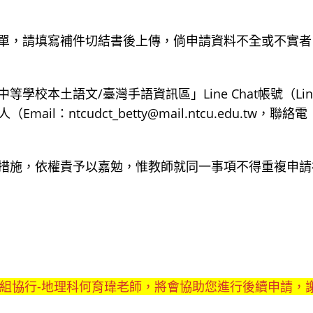
單，請填寫補件切結書後上傳，倘申請資料不全或不實者
校本土語文/臺灣手語資訊區」Line Chat帳號（Lin
l：ntcudct_betty@mail.ntcu.edu.tw，聯絡電
措施，依權責予以嘉勉，惟教師就同一事項不得重複申請
教學組協行-地理科何育瑋老師，將會協助您進行後續申請，