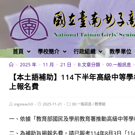
跳
轉
至
主
要
內
首頁
學校簡介
行政組織
教學單位
容
>
2025 年
>
11 月
>
21 日
>
B.文章分類
>
00.一般訊息
【本土語補助】114下半年高級中等
上報名費
Post
Post
Post
tngsteach3
2025-11-21
00.一般訊息
/
教學組
author:
published:
category:
一、依據「教育部國民及學前教育署推動高級中等學
二、為補助旨揭報名費，請已報考114年8月3日「11