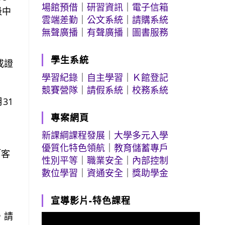
場館預借
｜
研習資訊
｜
電子信箱
級中
雲端差勤
｜
公文系統
｜
請購系統
無聲廣播
｜
有聲廣播
｜
圖書服務
：
學生系統
或證
學習紀錄
｜
自主學習
｜
Ｋ館登記
競賽營隊
｜
請假系統
｜
校務系統
31
專案網頁
新課綱課程發展
｜
大學多元入學
優質化特色領航
｜
教育儲蓄專戶
「客
性別平等
｜
職業安全
｜
內部控制
數位學習
｜
資通安全
｜
獎助學金
宣導影片-特色課程
，請