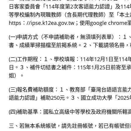
日客家委員會「114年度第2次客語能力認證」及114
等學校編制內現職教師（含長期代理教師）至「本土
https：//ipse.k12ea.gov.tw；使用goog
(一)申請方式（不申請補助者，無須填列表單）：
書、成績單掃描檔至前揭系統。２、下載請領名冊，
(二)工作期程：１、學校填報：114年12月1日至114年
日。３、補件切結書之補件：115年1月25日前寄至承辦人信箱（
姐）。
(三)報名費補助額度：１、教育部「臺灣台語語言能
語能力認證」補助250元。３、國立成功大學「2025
(四)補助基準：國私立高級中等學校及政府機關所轄
三、若無本系統帳號，請先註冊帳號，若已有帳號但