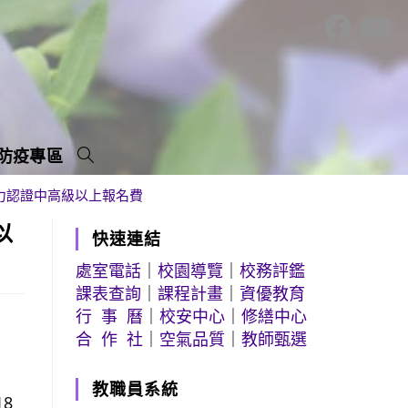
防疫專區
力認證中高級以上報名費
以
快速連結
處室電話
｜
校園導覽
｜
校務評鑑
課表查詢
｜
課程計畫
｜
資優教育
行 事 曆
｜
校安中心
｜
修繕中心
合 作 社
｜
空氣品質
｜
教師甄選
教職員系統
8