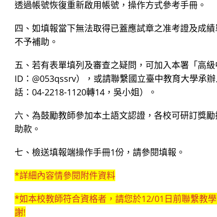
透過帳號恢復重新啟用帳號，操作方式參考手冊。
四、如填報當下無法取得已蓋應試章之准考證及成績
不予補助。
五、若有表單填列及審查之疑問，可加入本署「高級中等學
ID：@053qssrv），或請聯繫國立臺中教育大學承辦人（Emai
話：04-2218-1120轉14，吳小姐）。
六、為鼓勵教師參加本土語文認證，各校可研訂獎勵
助款。
七、檢送填報端操作手冊1份，請參閱填報。
*詳細內容情參閱附件資料
*如本校教師符合資格者，請您於12/01日前聯繫
謝!