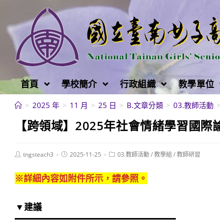
跳
轉
至
主
要
內
首頁
學校簡介
行政組織
教學單位
容
>
2025 年
>
11 月
>
25 日
>
B.文章分類
>
03.教師活動
【跨領域】2025年社會情緒學習國際
Post
Post
Post
tngsteach3
2025-11-25
03.教師活動
/
教學組
/
教師研習
author:
published:
category:
※詳細內容如附件所示，請參照。
▼建議