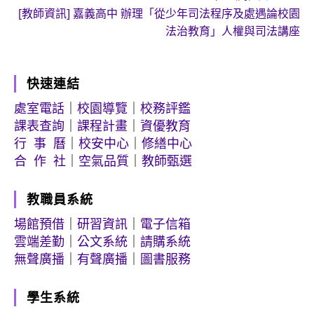
[教師資訊] 嘉義高中 辦理「從少年司法程序及處遇論校園
法治教育」人權與司法講座
快速連結
處室電話
｜
校園導覽
｜
校務評鑑
課表查詢
｜
課程計畫
｜
資優教育
行 事 曆
｜
校安中心
｜
修繕中心
合 作 社
｜
空氣品質
｜
教師甄選
教職員系統
場館預借
｜
研習資訊
｜
電子信箱
雲端差勤
｜
公文系統
｜
請購系統
無聲廣播
｜
有聲廣播
｜
圖書服務
學生系統