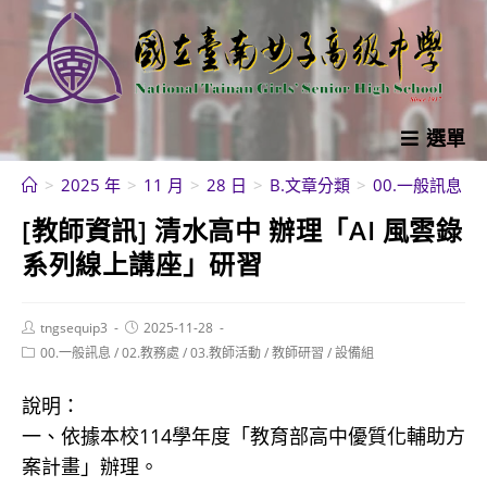
跳
轉
至
主
要
選單
內
>
2025 年
>
11 月
>
28 日
>
B.文章分類
>
00.一般訊息
>
容
[教師資訊] 清水高中 辦理「AI 風雲錄
系列線上講座」研習
Post
Post
tngsequip3
2025-11-28
author:
published:
Post
00.一般訊息
/
02.教務處
/
03.教師活動
/
教師研習
/
設備組
category:
說明：
一、依據本校114學年度「教育部高中優質化輔助方
案計畫」辦理。