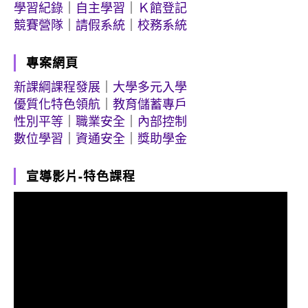
學習紀錄
｜
自主學習
｜
Ｋ館登記
競賽營隊
｜
請假系統
｜
校務系統
專案網頁
新課綱課程發展
｜
大學多元入學
優質化特色領航
｜
教育儲蓄專戶
性別平等
｜
職業安全
｜
內部控制
數位學習
｜
資通安全
｜
獎助學金
宣導影片-特色課程