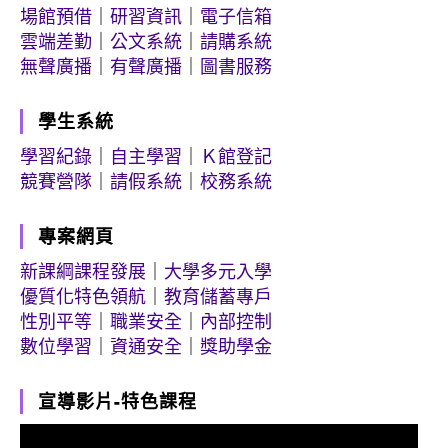
場館預借
｜
研習資訊
｜
電子信箱
雲端差勤
｜
公文系統
｜
請購系統
無聲廣播
｜
有聲廣播
｜
圖書服務
學生系統
學習紀錄
｜
自主學習
｜
Ｋ館登記
競賽營隊
｜
請假系統
｜
校務系統
專案網頁
新課綱課程發展
｜
大學多元入學
優質化特色領航
｜
教育儲蓄專戶
性別平等
｜
職業安全
｜
內部控制
數位學習
｜
資通安全
｜
獎助學金
宣導影片-特色課程