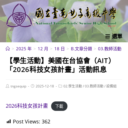
跳
轉
至
主
要
選單
內
>
2025 年
>
12 月
>
18 日
>
B.文章分類
>
03.教師活動
>
容
【學生活動】美國在台協會（AIT）
「2026科技女孩計畫」活動訊息
Post
Post
Post
tngsequip
2025-12-18
02.學生活動
/
03.教師活動
/
設備組
author:
published:
category:
2026科技女孩計畫
下載
Post Views:
362