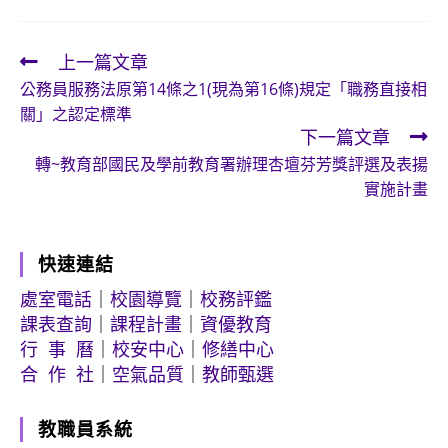
上一篇文章
Read
公務員服務法原第14條之1(現為第16條)規定「職務直接相
more
關」之認定標準
articles
下一篇文章
轉~教育部國民及學前教育署辦理杏壇芬芳獎評選及表揚
實施計畫
快速連結
處室電話
｜
校園導覽
｜
校務評鑑
課表查詢
｜
課程計畫
｜
資優教育
行 事 曆
｜
校安中心
｜
修繕中心
合 作 社
｜
空氣品質
｜
教師甄選
教職員系統