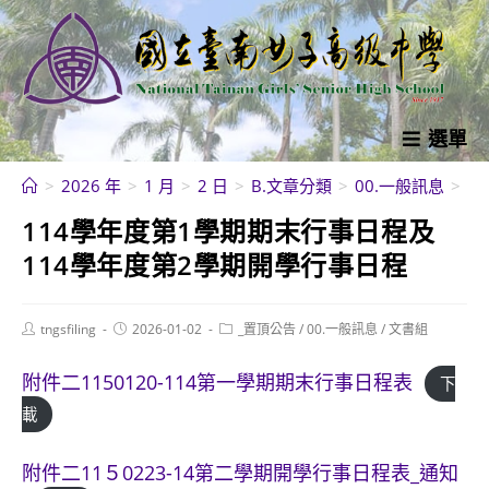
跳
轉
至
主
要
選單
內
>
2026 年
>
1 月
>
2 日
>
B.文章分類
>
00.一般訊息
>
1
容
114學年度第1學期期末行事日程及
114學年度第2學期開學行事日程
Post
Post
Post
tngsfiling
2026-01-02
_置頂公告
/
00.一般訊息
/
文書組
author:
published:
category:
附件二1150120-114第一學期期末行事日程表
下
載
附件二11５0223-14第二學期開學行事日程表_通知