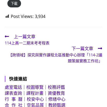
下載
Post Views:
3,934
上一篇文章
Read
114上高一二期末考考程表
more
下一篇文章
articles
【跨領域】探究與實作課程北區推動中心辦理「114-2議
題策展實務工作坊」
快速連結
處室電話
｜
校園導覽
｜
校務評鑑
課表查詢
｜
課程計畫
｜
資優教育
行 事 曆
｜
校安中心
｜
修繕中心
合 作 社
｜
空氣品質
｜
教師甄選